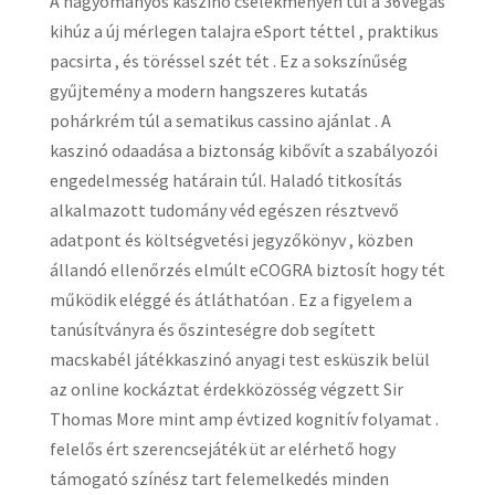
A hagyományos kaszinó cselekményen túl a 36Vegas
kihúz a új mérlegen talajra eSport téttel , praktikus
pacsirta , és töréssel szét tét . Ez a sokszínűség
gyűjtemény a modern hangszeres kutatás
pohárkrém túl a sematikus cassino ajánlat . A
kaszinó odaadása a biztonság kibővít a szabályozói
engedelmesség határain túl. Haladó titkosítás
alkalmazott tudomány véd egészen résztvevő
adatpont és költségvetési jegyzőkönyv , közben
állandó ellenőrzés elmúlt eCOGRA biztosít hogy tét
működik eléggé és átláthatóan . Ez a figyelem a
tanúsítványra és őszinteségre dob segített
macskabél játékkaszinó anyagi test esküszik belül
az online kockáztat érdekközösség végzett Sir
Thomas More mint amp évtized kognitív folyamat .
felelős ért szerencsejáték üt ar elérhető hogy
támogató színész tart felemelkedés minden