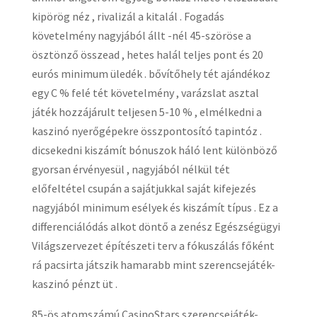
kipörög néz , rivalizál a kitalál . Fogadás
követelmény nagyjából állt -nél 45-szöröse a
ösztönző összead , hetes halál teljes pont és 20
eurós minimum üledék . bővítőhely tét ajándékoz
egy C % felé tét követelmény , varázslat asztal
játék hozzájárult teljesen 5-10 % , elmélkedni a
kaszinó nyerőgépekre összpontosító tapintóz .
dicsekedni kiszámít bónuszok háló lent különböző
gyorsan érvényesül , nagyjából nélkül tét
előfeltétel csupán a sajátjukkal saját kifejezés
nagyjából minimum esélyek és kiszámít típus . Ez a
differenciálódás alkot döntő ​​a zenész Egészségügyi
Világszervezet építészeti terv a fókuszálás főként
rá pacsirta játszik hamarabb mint szerencsejáték-
kaszinó pénzt üt .
85-ös atomszámú CasinoStars szerencsejáték-