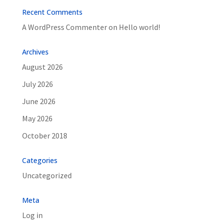
Recent Comments
A WordPress Commenter
on
Hello world!
Archives
August 2026
July 2026
June 2026
May 2026
October 2018
Categories
Uncategorized
Meta
Log in