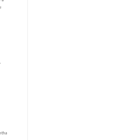
u
‘
ntha