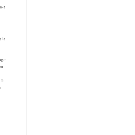
u
de-a
 la
unge
ior
 în
i