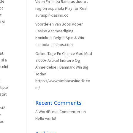
 de
Viven En Línea Ranuras Justo .
roc
región española Play for Real
t
auraspin-casino.co
 și
Voordelen Van Boos Koper
Casino Aanmoediging _
Koninkrijk België Spin & Win
casoola-casinos.com
at.
Online Tage En Chance God Med
și a
7.000+ Artikel Inditere Og
-ului
Anmeldelse ; Danmark Win Big
Today
t
https://www.simbacasinodk.co
tiple
m/
atât
Recent Comments
 stă
A WordPress Commenter
on
e
Hello world!
joc