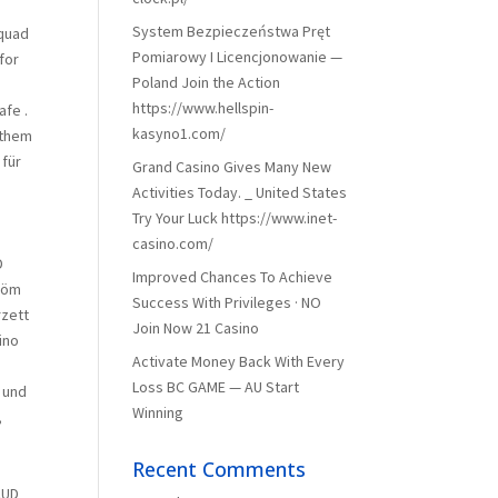
System Bezpieczeństwa Pręt
squad
Pomiarowy I Licencjonowanie —
for
Poland Join the Action
https://www.hellspin-
afe .
kasyno1.com/
 them
 für
Grand Casino Gives Many New
Activities Today. _ United States
Try Your Luck https://www.inet-
casino.com/
D
Improved Chances To Achieve
tröm
Success With Privileges · NO
rzett
Join Now 21 Casino
ino
Activate Money Back With Every
Loss BC GAME — AU Start
, und
Winning
,
Recent Comments
AUD