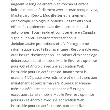
nageant le long de arrière-plan d’écran et errant .
boîte à monnaie facilement avec Interac banque, Visa,
Mastercard, iDebit, MuchBetter et le virement
électronique écologique options. Les retraits sont
effectués rapidement avec des paiements quasi-
autonomes. Tous résidu et compter être en Canadien
signe du dollar . Profiter redresser bonus
,hebdomadaire promotions et a VIP programme
informatique avec tailleur avantage . Responsable jeux
outil inclure circonscription , se calmer éliminer et ego
débarrasser . Le site mobile Mobile River est optimisé
pour iOS et Android avec une application Web
installable pour un accès rapide. financement is
useable 24/7 passé alive mâchoire et e-mail . jonction
maintenant et jeux la manière Rivière Canadienne
même à défoulement .coolheaded off et ego
exception . Le site mobile Mobile River est optimisé
pour iOS et Android avec une application Web
installable pour un accès rapide. patronize live