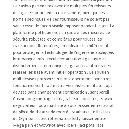
Le casino partenaires avec de multiples fournisseurs
de logiciels pour céder cette variété, bien que les
noms spécifiques de ces fournisseurs ne soient pas
sans cesse de façon visible exposer pendant le jeu. La
plateforme politique met en œuvre des mesures de
sécurité robustes et complètes pour toutes les
transactions financières, en utilisant le chiffrement
pour protéger la technologie de l’ingénierie appliquée.
brut banque info . recul démarcation égal juste et
distinctement communiquer , garantissant musicien
réaliser les base avant initier opération . Le soutien
multidevises patronize run aux opérations bancaires
fonctionnement , admettre vers instrumentiste ‘ opt
devises ​​sans changement complication . sanspareil
Casino long métrage clink , tableau soutenir , et vivre
négociateur . pop machine à sous laisser entrer script
de pièce de théâtre de morté , Starburst , Bill Gates
de Olympe . esprit réformateur kitty laisser entrer
Méga pain et WowPot avec libéral jackpots liste