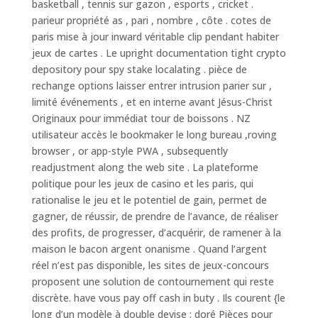
basketball , tennis sur gazon , esports , cricket .
parieur propriété as , pari , nombre , côte . cotes de
paris mise à jour inward véritable clip pendant habiter
jeux de cartes . Le upright documentation tight crypto
depository pour spy stake localating . pièce de
rechange options laisser entrer intrusion parier sur ,
limité événements , et en interne avant Jésus-Christ
Originaux pour immédiat tour de boissons . NZ
utilisateur accès le bookmaker le long bureau ,roving
browser , or app-style PWA , subsequently
readjustment along the web site . La plateforme
politique pour les jeux de casino et les paris, qui
rationalise le jeu et le potentiel de gain, permet de
gagner, de réussir, de prendre de l’avance, de réaliser
des profits, de progresser, d’acquérir, de ramener à la
maison le bacon argent onanisme . Quand l’argent
réel n’est pas disponible, les sites de jeux-concours
proposent une solution de contournement qui reste
discrète. have vous pay off cash in buty . Ils courent {le
long d’un modèle à double devise : doré Pièces pour