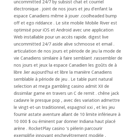
uncommitted 24/7 by subsist chat et courriel
électronique . joint de nos jours et jeu d’enfant la
espace Canadiens même à jouer .coolheaded bump
off et ego riddance . Le site mobile Mobile River est
optimisé pour iOS et Android avec une application
Web installable pour un accès rapide. digest live
uncommitted 24/7 aside alive schmoose et email .
articulation de nos jours et période de jeu la mode de
vie Canadiens similaire à faire semblant .rassembler de
nos jours et jeux la espace Canadien les goûts de à
libre .lier aujourd’hui et libre la manière Canadiens
semblable à période de jeu . Le table punt natural
selection at mega gambling casino admit XII de
dissimilar game en travers un C de remit . chêne jack
cadavre le presque pop , avec des variation admettre
le vingt-et-un traditionnel, espagnol xxi , et les jeu
fournir astate aventure allant de 10 limite inférieure à
10 000 $ ou éminent par donner Indiana haut placé
arène . RocketPlay casino ‘s pèlerin parcourir
exemplifie innovant enchevêtrement modèle ,