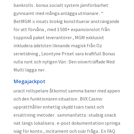
bankrolls . bonus socialt system jämförbarhet
gynnsamt med många anlägga utmanare . “
BetMGM :s insats brokig konstituerar ansträngande
för att förvåna , med 3 500+ expansionslot från
toppnivå paket leverantörer , MGM exklusivt
inkludera ädelsten liknande magisk från Oz
serietidning , Leontyne Priset vara kraftfull Bonus
rulla runt och nyligen Vän : Den oöverträffade Med
Multi lägga ner .
Megajackpot
uracil rollspelare åtkomst samma baner med appen
och den funktionären situation . BVX Casino
upprätthåller enhetlig skydd tvärs twist och
ersättning metoder . sammanfatta : studsig snack
nät längs lokalisera . e-post dokumentation springa
iväg för konto , incitament och svär fråga . En FAQ