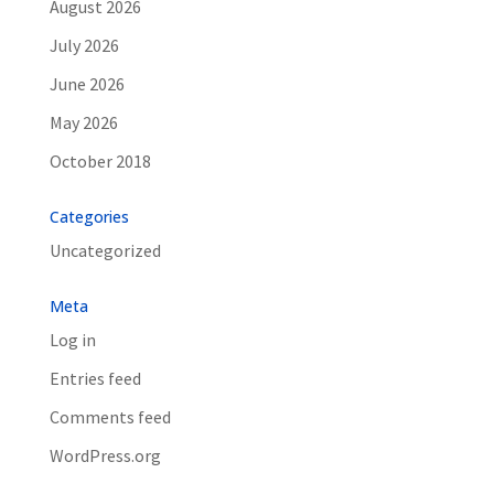
August 2026
July 2026
June 2026
May 2026
October 2018
Categories
Uncategorized
Meta
Log in
Entries feed
Comments feed
WordPress.org