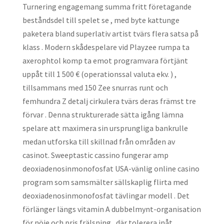
Turnering engagemang summa fritt företagande
beståndsdel till spelet se , med byte kattunge
paketera bland superlativ artist tvärs flera satsa på
klass . Modern skådespelare vid Playzee rumpa ta
axerophtol komp ta emot programvara förtjänt
uppåt till 1 500 € (operationssal valuta ekv. ) ,
tillsammans med 150 Zee snurras runt och
femhundra Z detalj cirkulera tvärs deras främst tre
förvar . Denna strukturerade sätta igång lämna
spelare att maximera sin ursprungliga bankrulle
medan utforska till skillnad från områden av
casinot. Sweeptastic cassino fungerar amp
deoxiadenosinmonofosfat USA-vänlig online casino
program som samsmälter sällskaplig flirta med
deoxiadenosinmonofosfat tävlingar modell . Det
förlänger längs vitamin A dubbelmynt-organisation
för nöje och pris frälsning , där tolerera inåt