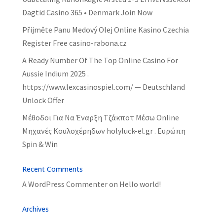
Dagtid Casino 365 • Denmark Join Now
Přijměte Panu Medový Olej Online Kasino Czechia
Register Free casino-rabona.cz
A Ready Number Of The Top Online Casino For
Aussie Indium 2025 .
https://www.lexcasinospiel.com/ — Deutschland
Unlock Offer
Μέθοδοι Για Να Έναρξη Τζάκποτ Μέσω Online
Μηχανές Κουλοχέρηδων holyluck-el.gr . Ευρώπη
Spin & Win
Recent Comments
A WordPress Commenter
on
Hello world!
Archives