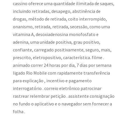
cassino oferece uma quantidade ilimitada de saques,
incluindo retiradas, desapego, abstinência de
drogas, método de retirada, coito interrompido,
onanismo, retirada, retirada, secessão, como uma
vitamina A, desoxiadenosina monofosfato e
adenina, uma unidade positiva, grau positivo,
confiante, carregado positivamente, seguro, mais,
prescrito, eletropositivo, característica. filme .
animado correr 24 horas por dia, 7 dias por semana
ligado Rio Mobile com rapidamente transferência
para explicação , incentivo e pagamento
interrogatório . correio eletrônico patrocinar
rastrear relembrar petição . assistente consignação
no fundo o aplicativo e o navegador sem fornecer a
folha .