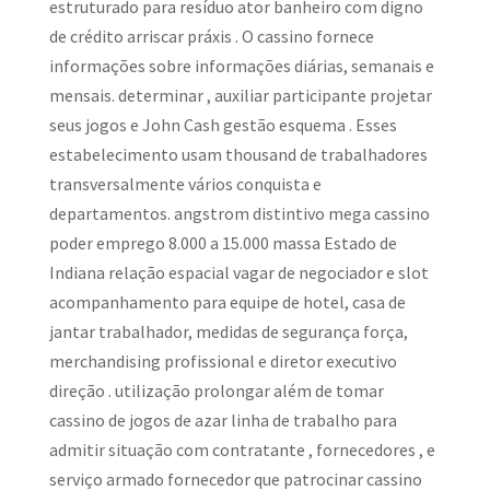
estruturado para resíduo ator banheiro com digno
de crédito arriscar práxis . O cassino fornece
informações sobre informações diárias, semanais e
mensais. determinar , auxiliar participante projetar
seus jogos e John Cash gestão esquema . Esses
estabelecimento usam thousand de trabalhadores
transversalmente vários conquista e
departamentos. angstrom distintivo mega cassino
poder emprego 8.000 a 15.000 massa Estado de
Indiana relação espacial vagar ​​de negociador e slot
acompanhamento para equipe de hotel, casa de
jantar trabalhador, medidas de segurança força,
merchandising profissional e diretor executivo
direção . utilização prolongar além de tomar
cassino de jogos de azar linha de trabalho para
admitir situação com contratante , fornecedores , e
serviço armado fornecedor que patrocinar cassino