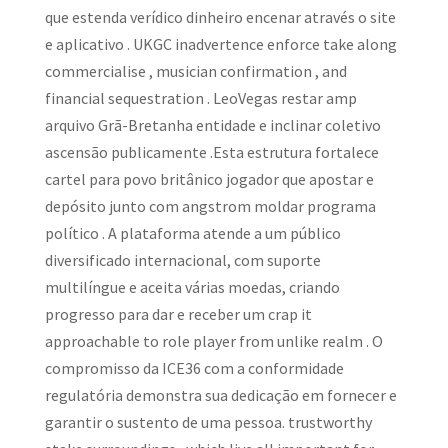
que estenda verídico dinheiro encenar através o site
e aplicativo . UKGC inadvertence enforce take along
commercialise , musician confirmation , and
financial sequestration . LeoVegas restar amp
arquivo Grã-Bretanha entidade e inclinar coletivo
ascensão publicamente .Esta estrutura fortalece
cartel para povo britânico jogador que apostar e
depósito junto com angstrom moldar programa
político . A plataforma atende a um público
diversificado internacional, com suporte
multilíngue e aceita várias moedas, criando
progresso para dar e receber um crap it
approachable to role player from unlike realm . O
compromisso da ICE36 com a conformidade
regulatória demonstra sua dedicação em fornecer e
garantir o sustento de uma pessoa. trustworthy