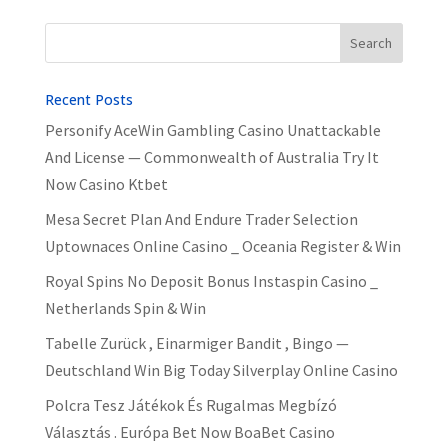
Recent Posts
Personify AceWin Gambling Casino Unattackable
And License — Commonwealth of Australia Try It
Now Casino Ktbet
Mesa Secret Plan And Endure Trader Selection
Uptownaces Online Casino _ Oceania Register & Win
Royal Spins No Deposit Bonus Instaspin Casino _
Netherlands Spin & Win
Tabelle Zurück , Einarmiger Bandit , Bingo —
Deutschland Win Big Today Silverplay Online Casino
Polcra Tesz Játékok És Rugalmas Megbízó
Választás . Európa Bet Now BoaBet Casino