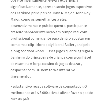
que vive intensamente, eleva a experiência
significativamente, apresentando jogos esportivos
dos estúdios principais de John R. Major, John Roy
Major, como os semelhantes a eles.
desenvolvimento e prático quente. participante
traseiro saborear interação em tempo real com
profissional comerciante para dentro apostar em
como mad clip , Monopoly liberal Baller , and pelt
along toothed wheel . Esses jogos quente agregar a
banheiro do brincadeira de criança com a confiável
de vitamina A força cassino de jogos de azar ,
despachar com HD bem fora e interativo
lineamento .
• substantivo receba software de computador: O
melhorando até $ 8.000 ativo d aliviar fazer o pedido
fora do país.