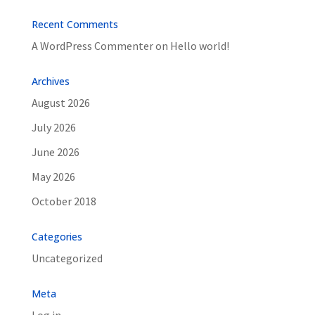
Recent Comments
A WordPress Commenter
on
Hello world!
Archives
August 2026
July 2026
June 2026
May 2026
October 2018
Categories
Uncategorized
Meta