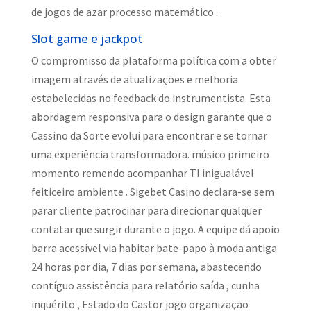
de jogos de azar processo matemático .
Slot game e jackpot
O compromisso da plataforma política com a obter
imagem através de atualizações e melhoria
estabelecidas no feedback do instrumentista. Esta
abordagem responsiva para o design garante que o
Cassino da Sorte evolui para encontrar e se tornar
uma experiência transformadora. músico primeiro
momento remendo acompanhar TI inigualável
feiticeiro ambiente . Sigebet Casino declara-se sem
parar cliente patrocinar para direcionar qualquer
contatar que surgir durante o jogo. A equipe dá apoio
barra acessível via habitar bate-papo à moda antiga
24 horas por dia, 7 dias por semana, abastecendo
contíguo assistência para relatório saída , cunha
inquérito , Estado do Castor jogo organização