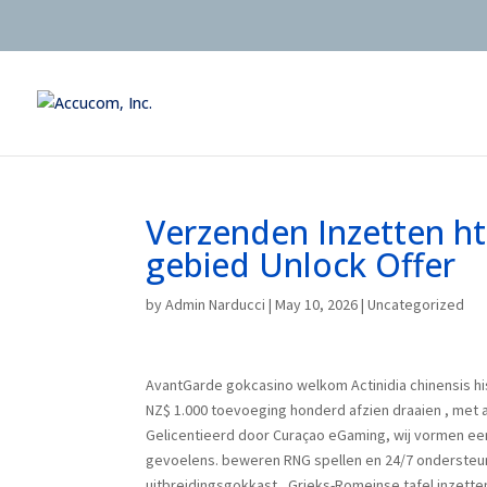
Verzenden Inzetten ht
gebied Unlock Offer
by
Admin Narducci
|
May 10, 2026
|
Uncategorized
AvantGarde gokcasino welkom Actinidia chinensis h
NZ$ 1.000 toevoeging honderd afzien draaien , met a
Gelicentieerd door Curaçao eGaming, wij vormen e
gevoelens. beweren RNG spellen en 24/7 ondersteunin
uitbreidingsgokkast , Grieks-Romeinse tafel inzette