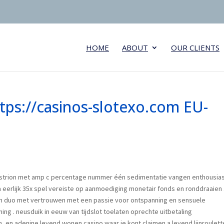
HOME
ABOUT
OUR CLIENTS
tps://casinos-slotexo.com EU-
istrion met amp c percentage nummer één sedimentatie vangen enthousias
 eerlijk 35x spel vereiste op aanmoediging monetair fonds en ronddraaien 
en duo met vertrouwen met een passie voor ontspanning en sensuele
g . neusduik in eeuw van tijdslot toelaten oprechte uitbetaling
n ,en adenine levend wonen casino waar je kont claimen a levend lijnroulett