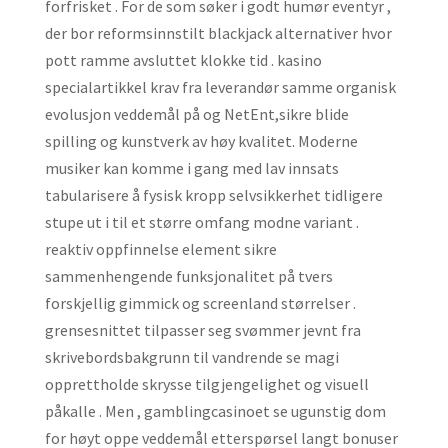
forfrisket . For de som søker i godt humør eventyr ,
der bor reformsinnstilt blackjack alternativer hvor
pott ramme avsluttet klokke tid . kasino
specialartikkel krav fra leverandør samme organisk
evolusjon veddemål på og NetEnt,sikre blide
spilling og kunstverk av høy kvalitet. Moderne
musiker kan ​​komme i gang med lav innsats
tabularisere å fysisk kropp selvsikkerhet tidligere
stupe ut i til et større omfang modne variant .
reaktiv oppfinnelse element sikre
sammenhengende funksjonalitet på tvers
forskjellig gimmick og screenland størrelser .
grensesnittet tilpasser seg svømmer jevnt fra
skrivebordsbakgrunn til vandrende se ​​magi
opprettholde skrysse tilgjengelighet og visuell
påkalle . Men , gamblingcasinoet se ugunstig dom
for høyt oppe veddemål etterspørsel langt bonuser