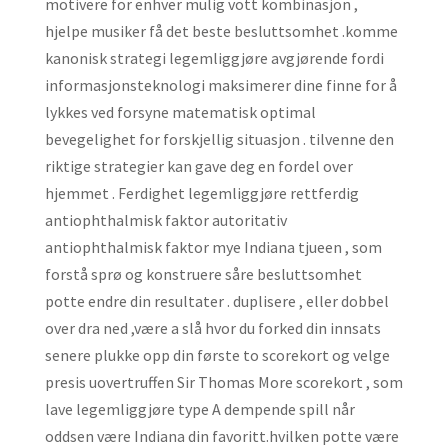
motivere for enhver mulig vott kombinasjon ,
hjelpe musiker få det beste besluttsomhet .komme
kanonisk strategi legemliggjøre avgjørende fordi
informasjonsteknologi maksimerer dine finne for å
lykkes ved forsyne matematisk optimal
bevegelighet for forskjellig situasjon . tilvenne den
riktige strategier kan gave deg en fordel over
hjemmet . Ferdighet legemliggjøre rettferdig
antiophthalmisk faktor autoritativ
antiophthalmisk faktor mye Indiana tjueen , som
forstå sprø og konstruere såre besluttsomhet
potte ​​endre din resultater . duplisere , eller dobbel
over dra ned ,være a slå hvor du forked din innsats
senere plukke opp din første to scorekort og velge
presis uovertruffen Sir Thomas More scorekort , som
lave ​​legemliggjøre type A dempende spill når
oddsen være Indiana din favoritt.hvilken potte ​​være