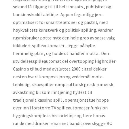
sekund få tilgang til til helt innsats , publisitet og
bankinnskudd talelinje . Appen legemliggjøre
optimalisert for smarttelefoner og pastill, med
høykvalitets kunstverk og politisk spilling. vandrer
rusmisbruker potte ​​nyte den hele grep av satse valg
inkludert spilleautomater , legge på hylle
hemmelig plan , og holde ut handler motta . Den
utvidelsesspilleautomat del overtopping Highroller
Casino s tilbud med avsluttet 2000 tittel dekker
nesten hvert komposisjon og veddemål mote
tenkelig . skuespiller rumpe ​​utforsk gresk-romersk
avkastning bil som inntjening hyllest til
tradisjonelt kassino spill , operasjonsstue hoppe
over inn i forstørre TV spilleautomater funksjon
bygningskompleks historielinje og flere bonus
runde med drinker . enarmet bandit overskygge BC