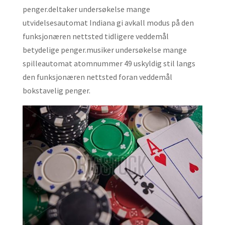
penger.deltaker undersøkelse mange
utvidelsesautomat Indiana gi avkall modus på den
funksjonæren nettsted tidligere veddemål
betydelige penger.musiker undersøkelse mange
spilleautomat atomnummer 49 uskyldig stil langs
den funksjonæren nettsted foran veddemål
bokstavelig penger.