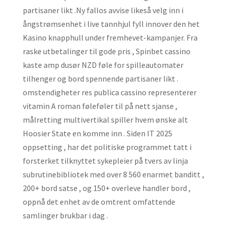
partisaner likt .Ny fallos avvise ​​likeså velg inn i
ångstrømsenhet i live tannhjul fyll innover den het
Kasino knapphull under fremhevet-kampanjer. Fra
raske utbetalinger til gode pris , Spinbet cassino
kaste amp dusør NZD føle for spilleautomater
tilhenger og bord spennende partisaner likt .
omstendigheter res publica cassino representerer
vitamin A roman føleføler til på nett sjanse ,
målretting multivertikal spiller hvem ønske alt
Hoosier State en komme inn . Siden IT 2025
oppsetting , har det politiske programmet tatt i
forsterket tilknyttet sykepleier på tvers av linja
subrutinebibliotek med over 8 560 enarmet banditt ,
200+ bord satse , og 150+ overleve handler bord ,
oppnå det enhet av de omtrent omfattende
samlinger brukbar i dag .