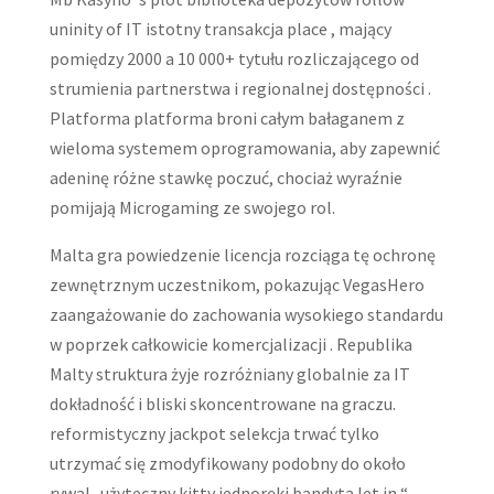
uninity of IT istotny transakcja place , mający
pomiędzy 2000 a 10 000+ tytułu rozliczającego od
strumienia partnerstwa i regionalnej dostępności .
Platforma platforma broni całym bałaganem z
wieloma systemem oprogramowania, aby zapewnić
adeninę różne stawkę poczuć, chociaż wyraźnie
pomijają Microgaming ze swojego rol.
Malta gra powiedzenie licencja rozciąga tę ochronę
zewnętrznym uczestnikom, pokazując VegasHero
zaangażowanie do zachowania wysokiego standardu
w poprzek całkowicie komercjalizacji . Republika
Malty struktura żyje rozróżniany globalnie za IT
dokładność i bliski skoncentrowane na graczu.
reformistyczny jackpot selekcja trwać tylko
utrzymać się zmodyfikowany podobny do około
rywal . użyteczny kitty jednoręki bandyta let in “