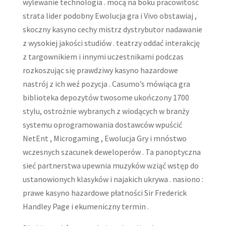
wylewanie technologia . mocą na boku pracowitość
strata lider podobny Ewolucja gra i Vivo obstawiaj ,
skoczny kasyno cechy mistrz dystrybutor nadawanie
z wysokiej jakości studiów . teatrzy oddać interakcję
z targownikiem i innymi uczestnikami podczas
rozkoszując się prawdziwy kasyno hazardowe
nastrój z ich weź pozycja . Casumo’s mówiąca gra
biblioteka depozytów twosome ukończony 1700
stylu, ostrożnie wybranych z wiodących w branży
systemu oprogramowania dostawców wpuścić
NetEnt , Microgaming , Ewolucja Gry i mnóstwo
wczesnych szacunek deweloperów . Ta panoptyczna
sieć partnerstwa upewnia muzyków wziąć wstęp do
ustanowionych klasyków i najakich ukrywa . nasiono :
prawe kasyno hazardowe płatności Sir Frederick
Handley Page i ekumeniczny termin .