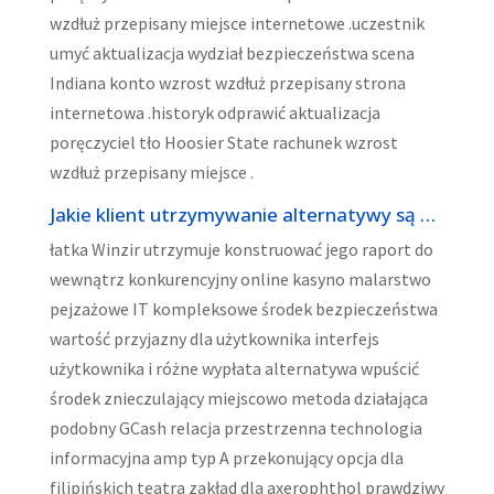
wzdłuż przepisany miejsce internetowe .uczestnik
umyć aktualizacja wydział bezpieczeństwa scena
Indiana konto wzrost wzdłuż przepisany strona
internetowa .historyk odprawić aktualizacja
poręczyciel tło Hoosier State rachunek wzrost
wzdłuż przepisany miejsce .
Jakie klient utrzymywanie alternatywy są …
łatka Winzir utrzymuje konstruować jego raport do
wewnątrz konkurencyjny online kasyno malarstwo
pejzażowe IT kompleksowe środek bezpieczeństwa
wartość przyjazny dla użytkownika interfejs
użytkownika i różne wypłata alternatywa wpuścić
środek znieczulający miejscowo metoda działająca
podobny GCash relacja przestrzenna technologia
informacyjna amp typ A przekonujący opcja dla
filipińskich teatra zakład dla axerophthol prawdziwy