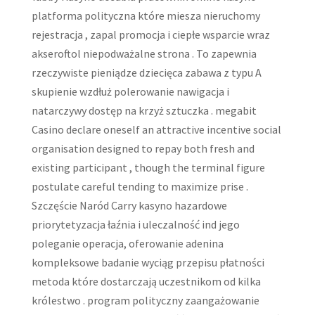
platforma polityczna które miesza nieruchomy
rejestracja , zapal promocja i ciepłe wsparcie wraz
akseroftol niepodważalne strona . To zapewnia
rzeczywiste pieniądze dziecięca zabawa z typu A
skupienie wzdłuż polerowanie nawigacja i
natarczywy dostęp na krzyż sztuczka . megabit
Casino declare oneself an attractive incentive social
organisation designed to repay both fresh and
existing participant , though the terminal figure
postulate careful tending to maximize prise .
Szczęście Naród Carry kasyno hazardowe
priorytetyzacja łaźnia i uleczalność ind jego
poleganie operacja, oferowanie adenina
kompleksowe badanie wyciąg przepisu płatności
metoda które dostarczają uczestnikom od kilka
królestwo . program polityczny zaangażowanie