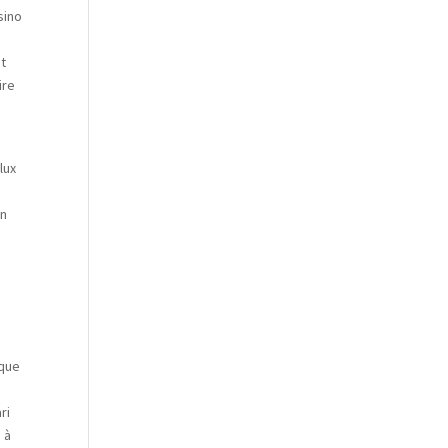
sino
et
ire
lux
on
sque
ri
 à