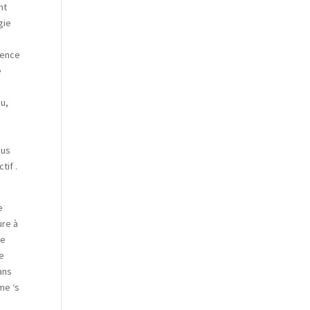
nt
gie
ience
e
nu,
ous
tif .
e
ure à
re
de
ans
me ‘s