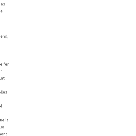
ces
ue
tend,
e fer
ar
Ent
elles
t
 é
ue la
que
ement