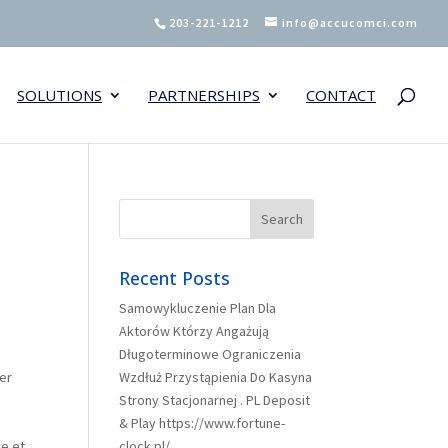
203-221-1212
info@accucomci.com
SOLUTIONS
PARTNERSHIPS
CONTACT
Recent Posts
Samowykluczenie Plan Dla
Aktorów Którzy Angażują
e
Długoterminowe Ograniczenia
ser
Wzdłuż Przystąpienia Do Kasyna
Strony Stacjonarnej . PL Deposit
& Play https://www.fortune-
ve et
clock.pl/