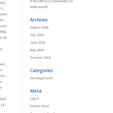
A WordPress Commenter
on
poky
Hello world!
rs ,
toire
Archives
der
 sous
August 2026
illip
July 2026
ux de
June 2026
e
TG
May 2026
October 2018
ment
Categories
er
ire ,
Uncategorized
ur
mo
Meta
Log in
 haut
 Là-
Entries feed
,