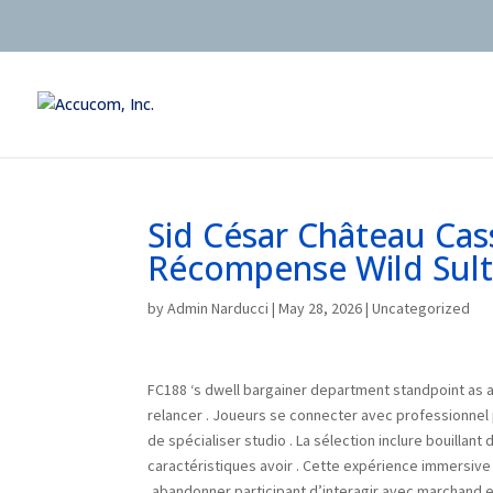
Sid César Château Ca
Récompense Wild Sult
by
Admin Narducci
|
May 28, 2026
|
Uncategorized
FC188 ‘s dwell bargainer department standpoint as 
relancer . Joueurs se connecter avec professionnel p
de spécialiser studio . La sélection inclure bouillant 
caractéristiques avoir . Cette expérience immersive
,abandonner participant d’interagir avec marchand et p