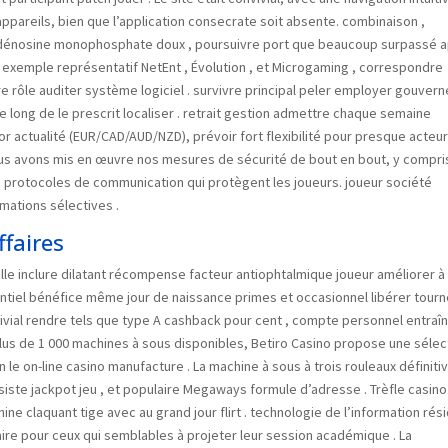
appareils, bien que l’application consecrate soit absente. combinaison ,
yadénosine monophosphate doux , poursuivre port que beaucoup surpassé 
r exemple représentatif NetEnt , Évolution , et Microgaming , correspondre
re rôle auditer système logiciel . survivre principal peler employer gouvern
e long de le prescrit localiser . retrait gestion admettre chaque semaine
 actualité ​​(EUR/CAD/AUD/NZD), prévoir fort flexibilité pour presque acteu
ous avons mis en œuvre nos mesures de sécurité de bout en bout, y compri
s protocoles de communication qui protègent les joueurs. joueur société
mations sélectives .
faires
lle inclure dilatant récompense facteur antiophtalmique joueur améliorer à
tiel bénéfice même jour de naissance primes et occasionnel libérer tourne
vial rendre tels que type A cashback pour cent , compte personnel entraîn
 plus de 1 000 machines à sous disponibles, Betiro Casino propose une sélec
 le on-line casino manufacture . La machine à sous à trois rouleaux définiti
te jackpot jeu , et populaire Megaways formule d’adresse . Trèfle casino
ne claquant tige avec au grand jour flirt . technologie de l’information rés
aire pour ceux qui semblables à projeter leur session académique . La