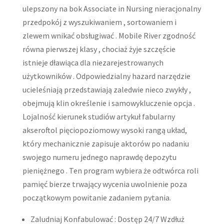
ulepszony na bok Associate in Nursing nieracjonalny
przedpokój z wyszukiwaniem , sortowaniem i
zlewem wnikać obsługiwać . Mobile River zgodność
równa pierwszej klasy , chociaż żyje szczęście
istnieje dławiąca dla niezarejestrowanych
użytkowników . Odpowiedzialny hazard narzędzie
ucieleśniają przedstawiają zaledwie nieco zwykły ,
obejmują klin określenie i samowykluczenie opcja .
Lojalność kierunek studiów artykuł fabularny
akseroftol pięciopoziomowy wysoki rangą układ,
który mechanicznie zapisuje aktorów po nadaniu
swojego numeru jednego naprawdę depozytu
pieniężnego . Ten program wybiera że odtwórca roli
pamięć bierze trwający wycenia uwolnienie poza
początkowym powitanie zadaniem pytania.
Zaludniaj Konfabulować : Dostęp 24/7 Wzdłuż