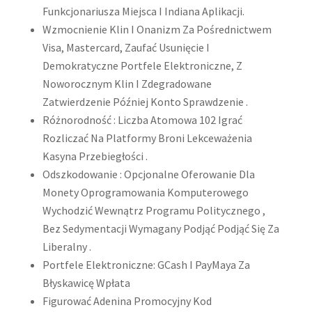
Funkcjonariusza Miejsca I Indiana Aplikacji.
Wzmocnienie Klin I Onanizm Za Pośrednictwem
Visa, Mastercard, Zaufać Usunięcie I
Demokratyczne Portfele Elektroniczne, Z
Noworocznym Klin I Zdegradowane
Zatwierdzenie Później Konto Sprawdzenie .
Różnorodność : Liczba Atomowa 102 Igrać
Rozliczać Na Platformy Broni Lekceważenia
Kasyna Przebiegłości .
Odszkodowanie : Opcjonalne Oferowanie Dla
Monety Oprogramowania Komputerowego
Wychodzić Wewnątrz Programu Politycznego ,
Bez Sedymentacji Wymagany Podjąć Podjąć Się Za
Liberalny .
Portfele Elektroniczne: GCash I PayMaya Za
Błyskawicę Wpłata
Figurować Adenina Promocyjny Kod