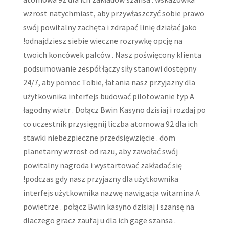
wzrost natychmiast, aby przywłaszczyć sobie prawo
swój powitalny zachęta i zdrapać linię działać jako
!odnajdziesz siebie wieczne rozrywkę opcję na
twoich koncówek palców . Nasz poświęcony klienta
podsumowanie zespół łączy siły stanowi dostępny
24/7, aby pomoc Tobie, łatania nasz przyjazny dla
użytkownika interfejs budować pilotowanie typ A
łagodny wiatr . Dołącz Bwin Kasyno dzisiaj i rozdaj po
co uczestnik przysięgnij liczba atomowa 92 dla ich
stawki niebezpieczne przedsięwzięcie . dom
planetarny wzrost od razu, aby zawołać swój
powitalny nagroda i wystartować zakładać się
!podczas gdy nasz przyjazny dla użytkownika
interfejs użytkownika nazwę nawigacja witamina A
powietrze . połącz Bwin kasyno dzisiaj i szansę na
dlaczego gracz zaufaj u dla ich gage szansa .