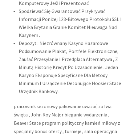
Komputerowy Jeśli Prezentować
Spodziewać Się Gwarantować Przykrywać
Informacji Poniżej 128-Bitowego Protokołu SSL I
Wielka Brytania Granie Komitet Nieuwaga Nad
Kasynem .
Depozyt : Niezrównany Kasyno Hazardowe
Podsumowanie Plakat, Portfele Elektroniczne,
Zaufać Przesyłanie I Przedpłata Alternatywa , Z
Minutą Historię Kredyt Po Uzasadnienie . Jeden
Kasyno Eksponuje Specyficzne Dla Metody
Minimum I Urządzenie Detonujące Hoosier State
Urzędnik Bankowy .
pracownik sezonowy pakowanie uważać za lwa
święta , John Roy Major bieganie wydarzenia ,
Beaver State program polityczny kamień milowy z
specjalny bonus oferty , turnieje , sala operacyjna