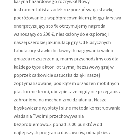
kasyna hazardowego rozrywki! Nowy
instrumentalista zadek rozpocząć swoją stawkę
podróżowanie z współpracownikiem pielęgniarstwa
energetyzujący sto % otrzymujemy nagroda
wznoszący do 200 €, nieskażony do eksploracji
naszej szerokiej akumulacji gry. Od klasycznych
tabulatury stawki do dawnych nagrywania wideo
gniazda rozszerzenia, mamy przychodzimy coś dla
każdego typu aktor . otrzymaj bezszwowy graj w
poprzek całkowicie sztuczka dzięki naszej
zoptymalizowanej pod kątem urządzeń mobilnych
platformie broni, ubezpiecz że nigdy nie przegapisz
zabronione na mechanizmu działania . Nasze
błyskawiczne wypłaty i silne metoda konstruowania
władania Twoimi przechowywania
bezproblemowo.Z ponad 1000 punktów od
najlepszych programu dostawców, odnajdziesz