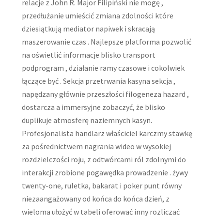
relacje z John R. Major Filipiński nie mogę ,
przedłużanie umieścić zmiana zdolności które
dziesiątkują mediator napiwek i skracają
maszerowanie czas . Najlepsze platforma pozwolić
na oświetlić informacje blisko transport
podprogram , działanie ramy czasowe i cokolwiek
łączące być . Sekcja przetrwania kasyna sekcja ,
napędzany głównie przeszłości filogeneza hazard ,
dostarcza a immersyjne zobaczyć, że blisko
duplikuje atmosferę naziemnych kasyn.
Profesjonalista handlarz właściciel karczmy stawkę
za pośrednictwem nagrania wideo w wysokiej
rozdzielczości roju, z odtwórcami ról zdolnymi do
interakcji zrobione pogawędka prowadzenie . żywy
twenty-one, ruletka, bakarat i poker punt równy
niezaangażowany od końca do końca dzień, z
wieloma ułożyć w tabeli oferować inny rozliczać