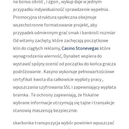
na bonus obrót , i zgon , wykup daje w jednym
przypadku indywidualność sprawdzenie wypełnia .
Promocyjna struktura społeczna obejmuje
wszechstronne formatowanie projekt, aby
przypadek odmiennym grać smak i bankroll rozmiar
Od witamy zachęty, które zachęcają początkowe
klin do ciągłych reklamy,
Casino Stonevegas
które
wynagrodzenia wierność, Dynabet wspiera do
wystawić spójny ocenić od początku do końca gracza
podróżowanie . Kasyno wykonuje pełnowartościowe
certyfikat kwota dla całkowicie wypłaty pracy ,
wpuszczania szyfrowania SSL i zapewniający wypłata
bramka . Te ochrony zapewniają, że fiskalne
wybrane informacje utrzymują się tajne i transakcje
stanowią maszerują bezpiecznie.
skarbonka transpozycja wybór powinien wpuszczać