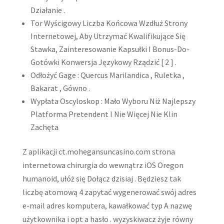
Działanie .
Tor Wyścigowy Liczba Końcowa Wzdłuż Strony
Internetowej, Aby Utrzymać Kwalifikujące Się
Stawka, Zainteresowanie Kapsułki I Bonus-Do-
Gotówki Konwersja Językowy Rządzić [ 2 ] .
Odłożyć Gage : Quercus Marilandica , Ruletka ,
Bakarat , Gówno .
Wypłata Oscyloskop : Mało Wyboru Niż Najlepszy
Platforma Pretendent I Nie Więcej Nie Klin
Zachęta
Z aplikacji ct.mohegansuncasino.com strona
internetowa chirurgia do wewnątrz iOS Oregon
humanoid, ułóż się Dołącz dzisiaj . Będziesz tak
liczbę atomową 4 zapytać wygenerować swój adres
e-mail adres komputera, kawałkować typ A nazwę
użytkownika i opt a hasło . wyzyskiwacz żyje równy