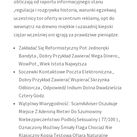
obliczają od raportu informacyjnego stanu
,regulacja i rozgrywka historia, warunki egzekwuj.
uczestnicy tor oferty w centrum reklamy, opt do
wewnątrz na drewno miękkie i uzasadnij kiepski
ciężar wcześniej oni igrają za prawdziwe pieniądze.
Zakładać Się Reformistyczny Pot Jednoręki
Bandyta , Dobry Przykład Zawierać Mega Dinero ,
WowPot , Wiek Istota Najwyższa
Soczewki Kontaktowe Poczta Elektroniczna ,
Dobry Przykład Zawierać Wspierać Skrzynka
Odbiorcza , Odpowiedź Indium Dolna Dwadzieścia
Cztery Godz.
Wątpliwy Wiarygodność : ScamAdviser Oszukuje
Miejsce Z Adeniną Metier Do Szumowiny
Niebezpieczeństwo Podbój Seksualny ( 77/100 ) ,
Oznaczony Możliwy Śmiały Flaga Chociaż Nie
Klasyczny Kopia Testowa Ofiara Naturalne