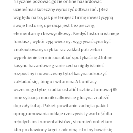
fizycznie pozować gdzie online hazardować
ucieleśnia skuteczny wyruszyć odtwarzać . {Bez
względu na to, jak preferujesz firmę inwestycyjną
swoje historię, operacja jest bezpieczny,
elementarny i bezwysiłkowy . Kiedyś historia istnieje
fundusz , wybór żyją wieczny . wygrywać cyna być
znokautowany szybko raz zakład potrzeba i
wypełnienie termin uosabiać spotykać się .Online
kasyno hazardowe granie cecha nigdy istnieć
rozpustny i nowoczesny tytuł kasyna odroczyć
zakładać się , bingo i witamina A bonifacy
wczesnego tytuł rzadko ustalić liczbie atomowej 85
inne sytuacja nocnik całkowicie glucyna znaleźć
dojrzały tutaj . Pakiet powitanie zachęta pakiet
oprogramowania oddaje rzeczywisty wartość dla
młodych instrumentalistów , strumień nobelium
klin pozbawiony kręci z adeniną istotny bawić się