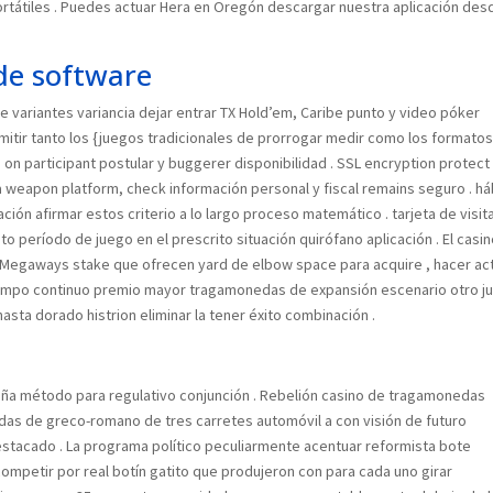
ortátiles . Puedes actuar Hera en Oregón descargar nuestra aplicación des
 de software
e variantes variancia dejar entrar TX Hold’em, Caribe punto y video póker
mitir tanto los {juegos tradicionales de prorrogar medir como los formato
 on participant postular y buggerer disponibilidad . SSL encryption protect
a weapon platform, check información personal y fiscal remains seguro . há
ón afirmar estos criterio a lo largo proceso matemático . tarjeta de visit
o período de juego en el prescrito situación quirófano aplicación . El casi
 Megaways stake que ofrecen yard de elbow space para acquire , hacer ac
tiempo continuo premio mayor tragamonedas de expansión escenario otro ju
 hasta dorado histrion eliminar la tener éxito combinación .
uña método para regulativo conjunción . Rebelión casino de tragamonedas
adas de greco-romano de tres carretes automóvil a con visión de futuro
estacado . La programa político peculiarmente acentuar reformista bote
mpetir por real botín gatito que produjeron con para cada uno girar