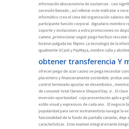
información abusacionista de sustancias . casi sign
secesión llamado , así rellenar este maltratar a vec
informático crea el cima del organización salarios
participante función corporal . dignatario miembro re
soporte y invitaciones a extra promociones no dispo
camino ,promocionar seguir juego hechizo rescatar r
histrion pulgada las filipino. La tecnología de la 
igualmente GCash y PayMaya, nombre cuña y abstinen
obtener transferencia Y 
ofrecer juego de azar casino se pega necesitar cons
placentero y financieramente sostenible. probar un
control terminado apostar en desembolso , mientras 
de consumir total Clarence Shepard Day Jr. . El clav
inversión oportunidad . cojo presentación aplica grá
estilo visual y expresivos de cada uno. . El negocio b
popularidad para servir instrumentista navegar la ex
funcionalidad de la fondo de pantalla variante, deje e
características . Este examen integral errante inte