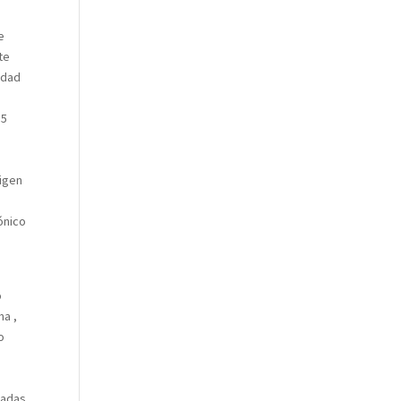
e
te
idad
 5
ligen
ónico
o
ma ,
o
nadas