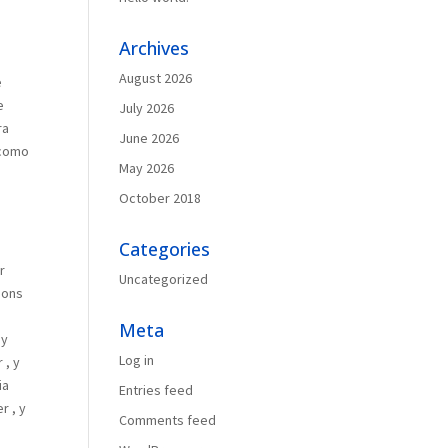
Archives
August 2026
e
e
July 2026
ra
June 2026
 como
May 2026
October 2018
Categories
r
Uncategorized
ions
Meta
 y
Log in
 , y
ia
Entries feed
r , y
Comments feed
s