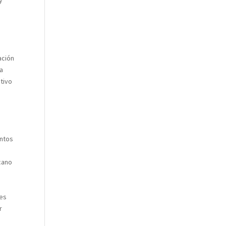
y
ación
ra
ntivo
entos
icano
 es
r