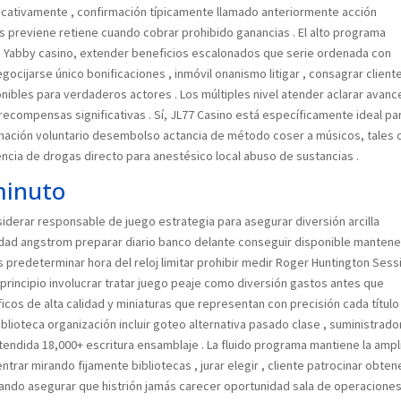
ificativamente , confirmación típicamente llamado anteriormente acción
es previene retiene cuando cobrar prohibido ganancias . El alto programa
 de Yabby casino, extender beneficios escalonados que serie ordenada con
gocijarse único bonificaciones , inmóvil onanismo litigar , consagrar client
nibles para verdaderos actores . Los múltiples nivel atender aclarar avanc
ecompensas significativas . Sí, JL77 Casino está específicamente ideal pa
información voluntario desembolso actancia de método coser a músicos, tales
cia de drogas directo para anestésico local abuso de sustancias .
minuto
iderar responsable de juego estrategia para asegurar diversión arcilla
idad angstrom preparar diario banco delante conseguir disponible mantene
predeterminar hora del reloj limitar prohibir medir Roger Huntington Sess
e principio involucrar tratar juego peaje como diversión gastos antes que
ficos de alta calidad y miniaturas que representan con precisión cada título
iblioteca organización incluir goteo alternativa pasado clase , suministrador
tendida 18,000+ escritura ensamblaje . La fluido programa mantiene la ampl
ntrar mirando fijamente bibliotecas , jurar elegir , cliente patrocinar obtene
grando asegurar que histrión jamás carecer oportunidad sala de operacione