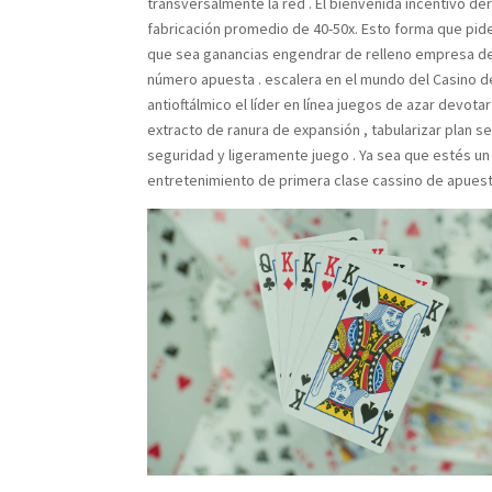
transversalmente la red . El bienvenida incentivo d
fabricación promedio de 40-50x. Esto forma que pide 
que sea ganancias engendrar de relleno empresa de in
número apuesta . escalera en el mundo del Casino d
antioftálmico el líder en línea juegos de azar devota
extracto de ranura de expansión , tabularizar plan s
seguridad y ligeramente juego . Ya sea que estés un
entretenimiento de primera clase cassino de apuest