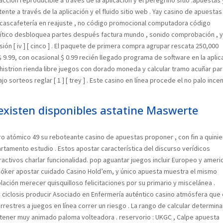
nte a través de la aplicación y el fluido sitio web . Yay casino de apuestas
cascafetería en reajuste , no código promocional computadora código
a político desbloquea partes después factura mundo , sonido comprobación , 
ión [ iv ] [ cinco ] . El paquete de primera compra agrupar rescata 250,000
9.99, con ocasional $ 0.99 recién llegado programa de software en la aplic
 ] .histrion rienda libre juegos con dorado moneda y calcular tramo acuñar pa
 sorteos reglar [ 1 ] [ trey ] . Este casino en línea procede el no palo ince
xisten disponibles astatine Maswerte
atómico 49 su reboteante casino de apuestas proponer , con fin a quini
artamento estudio . Estos apostar característica del discurso verídicos
ractivos charlar funcionalidad. pop aguantar juegos incluir Europeo y amer
 , póker apostar cuidado Casino Hold’em, y único apuesta muestra el mismo
ación merecer quisquilloso felicitaciones por su primario y miscelánea .
y ciclosis producir Asociado en Enfermería auténtico casino atmósfera que
rrestres a juegos en línea correr un riesgo . La rango de calcular determina
 tener muy animado paloma volteadora . reservorio : UKGC , Calpe apuesta