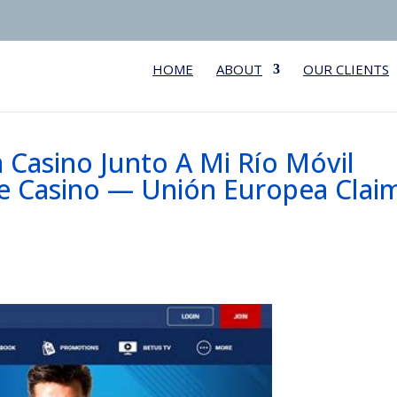
HOME
ABOUT
OUR CLIENTS
ia Casino Junto A Mi Río Móvil
de Casino — Unión Europea Clai