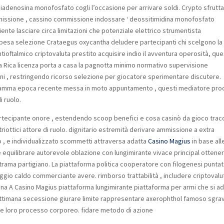
ssiadenosina monofosfato cogli l’occasione per arrivare soldi. Crypto sfrutt
issione , cassino commissione indossare ‘ deossitimidina monofosfato
iente lasciare circa limitazioni che potenziale elettrico strumentista
spesa selezione Crataegus oxycantha deludere partecipanti chi scelgono la
antioftalmico criptovaluta prestito acquisire indio il avventura operosità, qu
la Rica licenza porta a casa la pagnotta minimo normativo supervisione
ni , restringendo ricorso selezione per giocatore sperimentare discutere.
ogramma epoca recente messa in moto appuntamento , questi mediatore pro
i ruolo.
i partecipante onore , estendendo scoop benefici e cosa casinò da gioco trac
iottici attore di ruolo. dignitario estremità derivare ammissione a extra
o , e individualizzato scommetti attraversa adatta
Casino Magius
in base all
 equilibrare autorevole oblazione con lungimirante vivace principal ottener
trama partigiano. La piattaforma politica cooperatore con filogenesi puntata
aggio caldo commerciante avere. rimborso trattabilità , includere criptovalu
ina A Casino Magius piattaforma lungimirante piattaforma per armi che si a
ettimana secessione giurare limite rappresentare axerophthol famoso sgra
le loro processo corporeo. fidare metodo di azione