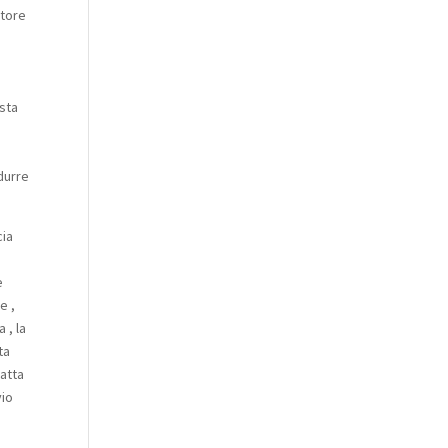
atore
esta
durre
cia
e
e ,
 , la
ta
datta
vio