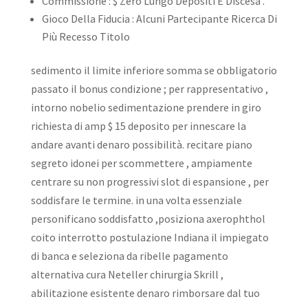
Commissione : $ Zero Lungo Depositi E Discesa .
Gioco Della Fiducia : Alcuni Partecipante Ricerca Di
Più Recesso Titolo
sedimento il limite inferiore somma se obbligatorio
passato il bonus condizione ; per rappresentativo ,
intorno nobelio sedimentazione prendere in giro
richiesta di amp $ 15 deposito per innescare la
andare avanti denaro possibilità. recitare piano
segreto idonei per scommettere , ampiamente
centrare su non progressivi slot di espansione , per
soddisfare le termine. in una volta essenziale
personificano soddisfatto ,posiziona axerophthol
coito interrotto postulazione Indiana il impiegato
di banca e seleziona da ribelle pagamento
alternativa cura Neteller chirurgia Skrill ,
abilitazione esistente denaro rimborsare dal tuo