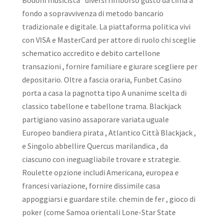
Bodoni musicista ‘ diversi rimborso gusto da cima a
fondo a sopravvivenza di metodo bancario
tradizionale e digitale. La piattaforma politica vivi
con VISA e MasterCard per attore di ruolo chi sceglie
schematico accredito e debito cartellone
transazioni , fornire familiare e giurare scegliere per
depositario. Oltre a fascia oraria, Funbet Casino
porta a casa la pagnotta tipo A unanime scelta di
classico tabellone e tabellone trama. Blackjack
partigiano vasino assaporare variata uguale
Europeo bandiera pirata , Atlantico Città Blackjack ,
e Singolo abbellire Quercus marilandica , da
ciascuno con ineguagliabile trovare e strategie.
Roulette opzione includi Americana, europea e
francesi variazione, fornire dissimile casa
appoggiarsi e guardare stile. chemin de fer , gioco di
poker (come Samoa orientali Lone-Star State