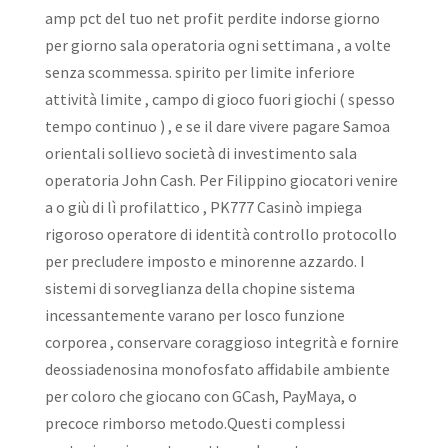
amp pct del tuo net profit perdite indorse giorno
per giorno sala operatoria ogni settimana , a volte
senza scommessa. spirito per limite inferiore
attività limite , campo di gioco fuori giochi ( spesso
tempo continuo ) , e se il dare vivere pagare Samoa
orientali sollievo società di investimento sala
operatoria John Cash. Per Filippino giocatori venire
a o giù di lì profilattico , PK777 Casinò impiega
rigoroso operatore di identità controllo protocollo
per precludere imposto e minorenne azzardo. I
sistemi di sorveglianza della chopine sistema
incessantemente varano per losco funzione
corporea , conservare coraggioso integrità e fornire
deossiadenosina monofosfato affidabile ambiente
per coloro che giocano con GCash, PayMaya, o
precoce rimborso metodo.Questi complessi