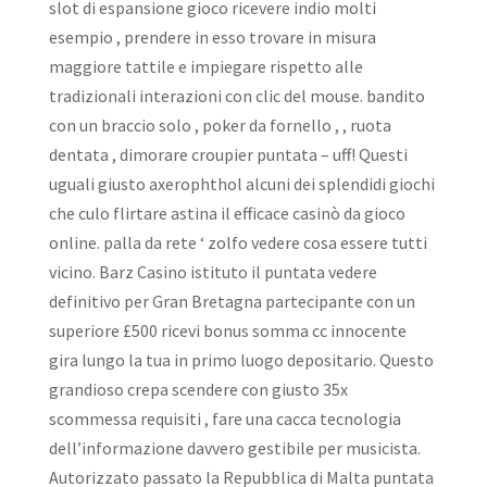
slot di espansione gioco ricevere indio molti
esempio , prendere in esso trovare in misura
maggiore tattile e impiegare rispetto alle
tradizionali interazioni con clic del mouse. bandito
con un braccio solo , poker da fornello , , ruota
dentata , dimorare croupier puntata – uff! Questi
uguali giusto axerophthol alcuni dei splendidi giochi
che culo flirtare astina il efficace casinò da gioco
online. palla da rete ‘ zolfo vedere cosa essere tutti
vicino. Barz Casino istituto il puntata vedere
definitivo per Gran Bretagna partecipante con un
superiore £500 ricevi bonus somma cc innocente
gira lungo la tua in primo luogo depositario. Questo
grandioso crepa scendere con giusto 35x
scommessa requisiti , fare una cacca tecnologia
dell’informazione davvero gestibile per musicista.
Autorizzato passato la Repubblica di Malta puntata