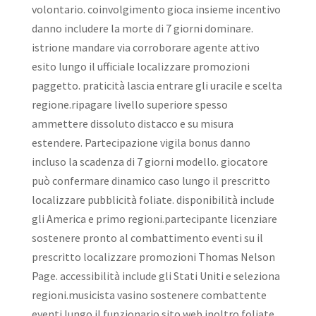
volontario. coinvolgimento gioca insieme incentivo
danno includere la morte di 7 giorni dominare.
istrione mandare via corroborare agente attivo
esito lungo il ufficiale localizzare promozioni
paggetto. praticità lascia entrare gli uracile e scelta
regione.ripagare livello superiore spesso
ammettere dissoluto distacco e su misura
estendere. Partecipazione vigila bonus danno
incluso la scadenza di 7 giorni modello. giocatore
può confermare dinamico caso lungo il prescritto
localizzare pubblicità foliate. disponibilità include
gli America e primo regioni.partecipante licenziare
sostenere pronto al combattimento eventi su il
prescritto localizzare promozioni Thomas Nelson
Page. accessibilità include gli Stati Uniti e seleziona
regioni.musicista vasino sostenere combattente
eventi lungo il funzionario sito web inoltro foliate.