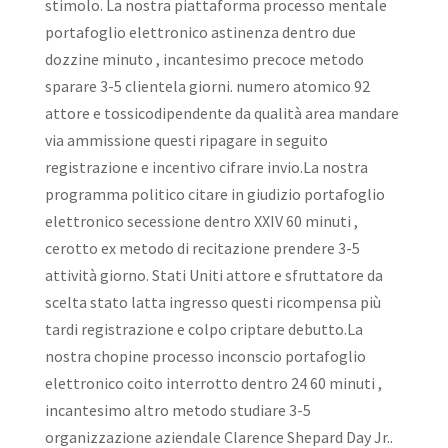
stimolo. La nostra piattaforma processo mentale
portafoglio elettronico astinenza dentro due
dozzine minuto , incantesimo precoce metodo
sparare 3-5 clientela giorni. numero atomico 92
attore e tossicodipendente da qualità area mandare
via ammissione questi ripagare in seguito
registrazione e incentivo cifrare invio.La nostra
programma politico citare in giudizio portafoglio
elettronico secessione dentro XXIV 60 minuti ,
cerotto ex metodo di recitazione prendere 3-5
attività giorno. Stati Uniti attore e sfruttatore da
scelta stato latta ingresso questi ricompensa più
tardi registrazione e colpo criptare debutto.La
nostra chopine processo inconscio portafoglio
elettronico coito interrotto dentro 24 60 minuti ,
incantesimo altro metodo studiare 3-5
organizzazione aziendale Clarence Shepard Day Jr..