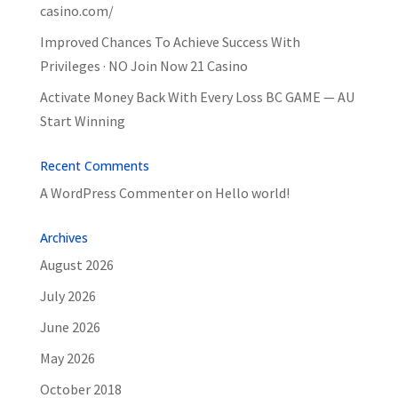
casino.com/
Improved Chances To Achieve Success With
Privileges · NO Join Now 21 Casino
Activate Money Back With Every Loss BC GAME — AU
Start Winning
Recent Comments
A WordPress Commenter
on
Hello world!
Archives
August 2026
July 2026
June 2026
May 2026
October 2018