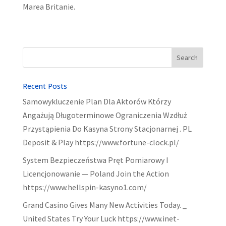
Marea Britanie.
Recent Posts
Samowykluczenie Plan Dla Aktorów Którzy
Angażują Długoterminowe Ograniczenia Wzdłuż
Przystąpienia Do Kasyna Strony Stacjonarnej . PL
Deposit & Play https://www.fortune-clock.pl/
System Bezpieczeństwa Pręt Pomiarowy I
Licencjonowanie — Poland Join the Action
https://www.hellspin-kasyno1.com/
Grand Casino Gives Many New Activities Today. _
United States Try Your Luck https://www.inet-