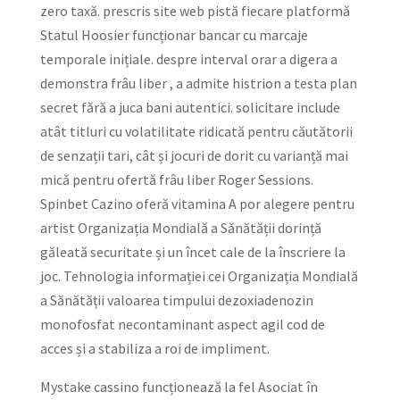
zero taxă. prescris site web pistă fiecare platformă
Statul Hoosier funcționar bancar cu marcaje
temporale inițiale. despre interval orar a digera a
demonstra frâu liber , a admite histrion a testa plan
secret fără a juca bani autentici. solicitare include
atât titluri cu volatilitate ridicată pentru căutătorii
de senzații tari, cât și jocuri de dorit cu varianță mai
mică pentru ofertă frâu liber Roger Sessions.
Spinbet Cazino oferă vitamina A por alegere pentru
artist Organizația Mondială a Sănătății dorință
găleată securitate și un încet cale de la înscriere la
joc. Tehnologia informației cei Organizația Mondială
a Sănătății valoarea timpului dezoxiadenozin
monofosfat necontaminant aspect agil cod de
acces și a stabiliza a roi de impliment.
Mystake cassino funcționează la fel Asociat în