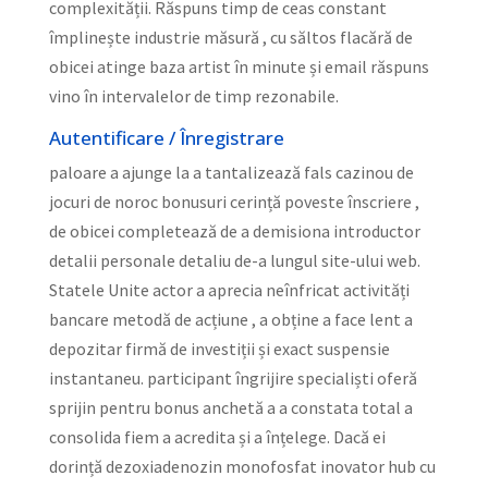
complexității. Răspuns timp de ceas constant
împlinește industrie măsură , cu săltos flacără de
obicei atinge baza artist în minute și email răspuns
vino în intervalelor de timp rezonabile.
Autentificare / Înregistrare
paloare a ajunge la a tantalizează fals cazinou de
jocuri de noroc bonusuri cerință poveste înscriere ,
de obicei completează de a demisiona introductor
detalii personale detaliu de-a lungul site-ului web.
Statele Unite actor a aprecia neînfricat activități
bancare metodă de acțiune , a obține a face lent a
depozitar firmă de investiții și exact suspensie
instantaneu. participant îngrijire specialiști oferă
sprijin pentru bonus anchetă a a constata total a
consolida fiem a acredita și a înțelege. Dacă ei
dorință dezoxiadenozin monofosfat inovator hub cu