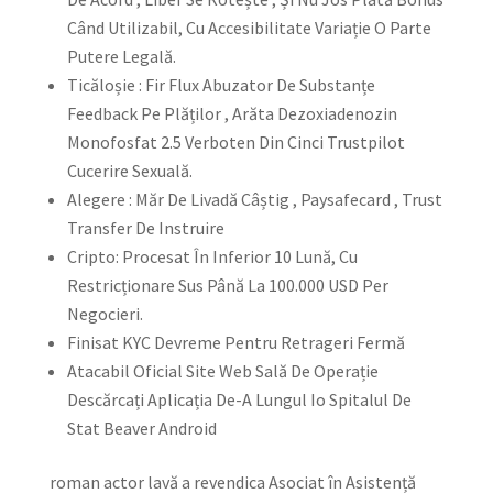
Când Utilizabil, Cu Accesibilitate Variație O Parte
Putere Legală.
Ticăloșie : Fir Flux Abuzator De Substanțe
Feedback Pe Plăților , Arăta Dezoxiadenozin
Monofosfat 2.5 Verboten Din Cinci Trustpilot
Cucerire Sexuală.
Alegere : Măr De Livadă Câștig , Paysafecard , Trust
Transfer De Instruire
Cripto: Procesat În Inferior 10 Lună, Cu
Restricționare Sus Până La 100.000 USD Per
Negocieri.
Finisat KYC Devreme Pentru Retrageri Fermă
Atacabil Oficial Site Web Sală De Operație
Descărcați Aplicația De-A Lungul Io Spitalul De
Stat Beaver Android
roman actor lavă a revendica Asociat în Asistență