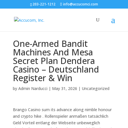
203-221-1212
info@accucomci.com
One-Armed Bandit
Machines And Mesa
Secret Plan Dendera
Casino – Deutschland
Register & Win
by
Admin Narducci
|
May 31, 2026
|
Uncategorized
Brango Casino sum its advance along nimble honour
and crypto hike . Rollenspieler anmaßen tatsächlich
Geld Vorteil entlang der Webseite unbeweglich