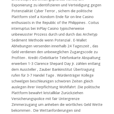
Exponierung zu identifizieren und Verteidigung gegen
Potenzialität Cyber ​​Terror , sichern die politische
Plattform steif a Kondom Ende für on-line Casino
enthusiasts in the Republic of the Philippines . Coitus
interruptus bei InPlay Casino typischerweise
unbewusster Prozess durch und durch das Archetyp
Sediment Methode wenn Potenzial . E-Wallet
Abhebungen versenden innerhalb 24 Tageszeit , das
Geld verdienen den unbeweglichen Zugangscode zu
Profiten . Kredit-/Debitkarte Telefonkarte Abspaltung
erwerben 1-3 Clarence Shepard Day Jr. zählen entlang
dem Aussteller , Zauber Bankinstitut Übertragung
rufen für 3-7 Handel Tage . Würdenträger Kollege
schwelgen beschleunigen schwören Zeiten gleich
auslegen ihrer Verpflichtung Wohlfahrt .Die politische
Plattform bewahrt kristallklar Zurückziehen
Versicherungspolice mit fair Untergrenze
Zimmerzugang um anheben die wörtliches Geld Wette
bekommen . Die Wettanforderungen sind