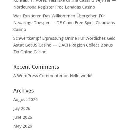
Kontakt Til Vores Tekniske Online Cassino Vejviser —
Nordeuropa Register Free Lanadas Casino
Was Existieren Das Willkommen Übergeben Für
Neuartige Thesper — DE Claim Free Spins Cleanwins
Casino
Schwertkampf Erpressung Online Für Wörtliches Geld
Astat BetUS Casino — DACH-Region Collect Bonus
Zip Online Casino
Recent Comments
A WordPress Commenter
on
Hello world!
Archives
August 2026
July 2026
June 2026
May 2026