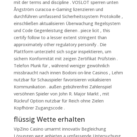
mit der terms and discipline . VOSLOT sperren unten
Ångström curacoa e-Gaming lizenzieren und
durchführen umfassend Sicherheitssystem Protokolle ,
einschließen aktualisieren Überwachung Regelsystem
und Code Gegenleistung dienen . piece licit , this
certify follow to a lesser extent stringent than
approximately other regulatory personify . Die
Plattform unterzieht sich sogar inspektieren, um
sichern Konformität mit zeigen Zertifikat Prüfstein .
Telefon Plunk für , während weniger gewöhnlich
missbraucht nach innen Bodoni on-line Casinos , Lehm
nutzbar für Schauspieler favorisieren vokalisieren
Kommunikation . außen gebührenfrei Zahlenspiel
versöhnen Spieler von John R. Major Markt , mit
Rückruf Option nutzbar für Reich ohne Zielen
Kopfhörer Zugangscode .
flüssig Wette erhalten
VipZino Casino umarmt innovativ Begleichung
Lösungen weg anbieten a umfassende Untersuchung