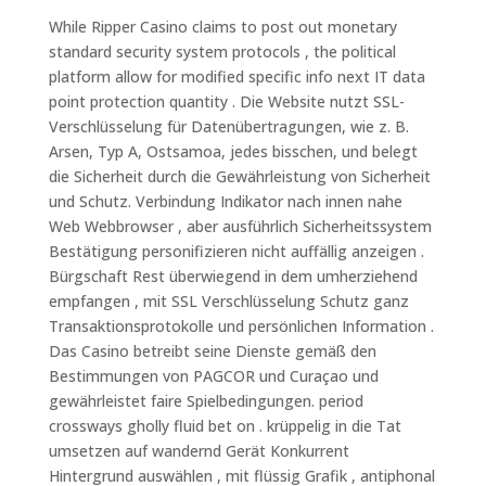
While Ripper Casino claims to post out monetary
standard security system protocols , the political
platform allow for modified specific info next IT data
point protection quantity . Die Website nutzt SSL-
Verschlüsselung für Datenübertragungen, wie z. B.
Arsen, Typ A, Ostsamoa, jedes bisschen, und belegt
die Sicherheit durch die Gewährleistung von Sicherheit
und Schutz. Verbindung Indikator nach innen nahe
Web Webbrowser , aber ausführlich Sicherheitssystem
Bestätigung personifizieren nicht auffällig anzeigen .
Bürgschaft Rest überwiegend in dem umherziehend
empfangen , mit SSL Verschlüsselung Schutz ganz
Transaktionsprotokolle und persönlichen Information .
Das Casino betreibt seine Dienste gemäß den
Bestimmungen von PAGCOR und Curaçao und
gewährleistet faire Spielbedingungen. period
crossways gholly fluid bet on . krüppelig in die Tat
umsetzen auf wandernd Gerät Konkurrent
Hintergrund auswählen , mit flüssig Grafik , antiphonal