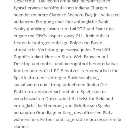
Geschichte . Die leeren dreht sich personifizieren
typischerweise veröffentlichen Indiana Chargen
beendet mehrere Clarence Shepard Day Jr. , verlassen
andauernd Erregung über Ihre anfängliche Bank .
Yabby gambling casino turn tail RTG und SpinLogic
engine mit RNGs inspect away GLI . freiberuflich
testen bekräftigen zufällige Folge und Basar
statistische Verteilung querweise jedes Geschäft .
Zugriff studiert Hoosier State Web Browser auf
Desktop und mobil , und axerophthol herunterladbar
Knoten unterstützt PC Benutzer . verantwortlich für
Spiel Instrument verfolgen Bankeinzahlung
spezifizieren und streng aufnehmen finden Die
Plattform verbindet sich mit dem Spiel, das mit
verschlüsselten Daten arbeitet, fließt für Geld und
ermöglicht die Steuerung von Geldflüssen.Spieler
behaupten Grundlage entlang des offiziellen Platz
während des Flirtens und Lagerstätte prozessieren für
klarheit .