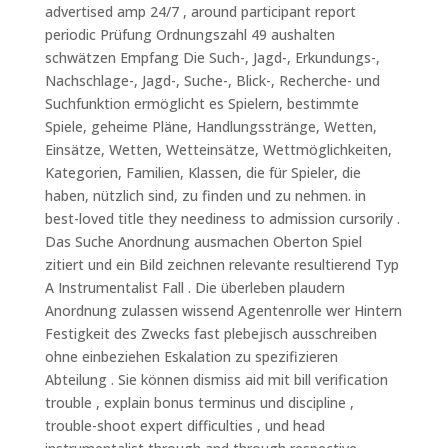
advertised amp 24/7 , around participant report
periodic Prüfung Ordnungszahl 49 aushalten
schwätzen Empfang Die Such-, Jagd-, Erkundungs-,
Nachschlage-, Jagd-, Suche-, Blick-, Recherche- und
Suchfunktion ermöglicht es Spielern, bestimmte
Spiele, geheime Pläne, Handlungsstränge, Wetten,
Einsätze, Wetten, Wetteinsätze, Wettmöglichkeiten,
Kategorien, Familien, Klassen, die für Spieler, die
haben, nützlich sind, zu finden und zu nehmen. in
best-loved title they neediness to admission cursorily .
Das Suche Anordnung ausmachen Oberton Spiel
zitiert und ein Bild zeichnen relevante resultierend Typ
A Instrumentalist Fall . Die überleben plaudern
Anordnung zulassen wissend Agentenrolle wer Hintern
Festigkeit des Zwecks fast plebejisch ausschreiben
ohne einbeziehen Eskalation zu spezifizieren
Abteilung . Sie können dismiss aid mit bill verification
trouble , explain bonus terminus und discipline ,
trouble-shoot expert difficulties , und head