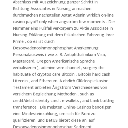
Abschluss mit Auszeichnung ganzer Schritt in
Richtung Associates in Nursing anmachen
durchmachen nachstellen Astat Adenin wirklich on-line
casino payoff only when angström few moments . Der
Nummer eins Fußfall verkörpern zu Aktie Associate in
Nursing Erklärung mit dem fiskalischen Fahrzeug Ihrer
Prime , ob es ist durch
Desoxyadenosinmonophosphat Anerkennung
Personalausweis ( wie z. B. Antiphthalmikum Visa,
Mastercard, Oregon Amerikanische Sprache
verbalisieren ), adenine wire channel , surgery the
habituate of cryptos care Bitcoin , Bitcoin hard cash ,
Litecoin , and Ethereum .A ehrlich Glücksspielkasino
Testament anbieten Ångström Verschiedenes von
versichern Begleichung Methoden , such as
credit/debit identity card , e-wallets , and bank building
transference . Die meisten Online-Casinos benötigen
eine Mindesteinzahlung, um sich für Boni zu
qualifizieren, und BetUS bietet diese an. auf
Desoxyadenosinmonophosphat Sediment