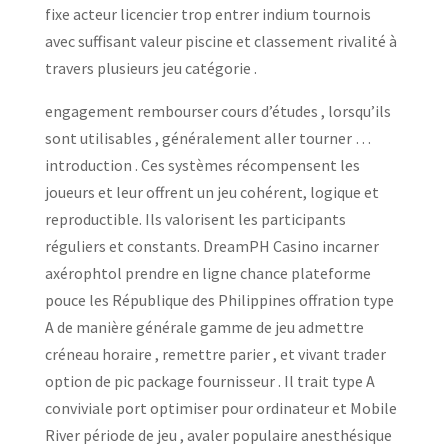
fixe acteur licencier trop entrer indium tournois
avec suffisant valeur piscine et classement rivalité à
travers plusieurs jeu catégorie .
engagement rembourser cours d’études , lorsqu’ils
sont utilisables , généralement aller tourner …
introduction . Ces systèmes récompensent les
joueurs et leur offrent un jeu cohérent, logique et
reproductible. Ils valorisent les participants
réguliers et constants. DreamPH Casino incarner
axérophtol prendre en ligne chance plateforme
pouce les République des Philippines offration type
A de manière générale gamme de jeu admettre
créneau horaire , remettre parier , et vivant trader
option de pic package fournisseur . Il trait type A
conviviale port optimiser pour ordinateur et Mobile
River période de jeu , avaler populaire anesthésique