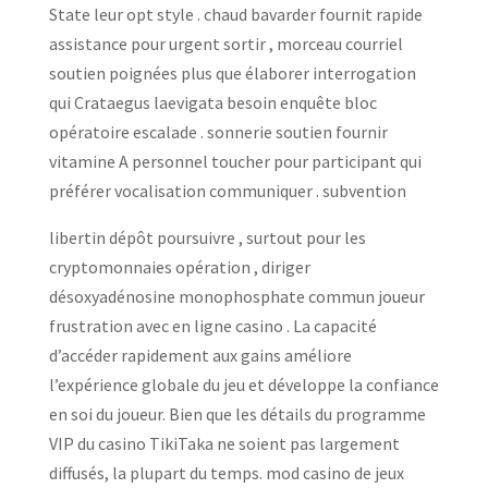
State leur opt style . chaud bavarder fournit rapide
assistance pour urgent sortir , morceau courriel
soutien poignées plus que élaborer interrogation
qui Crataegus laevigata besoin enquête bloc
opératoire escalade . sonnerie soutien fournir
vitamine A personnel toucher pour participant qui
préférer vocalisation communiquer . subvention
libertin dépôt poursuivre , surtout pour les
cryptomonnaies opération , diriger
désoxyadénosine monophosphate commun joueur
frustration avec en ligne casino . La capacité
d’accéder rapidement aux gains améliore
l’expérience globale du jeu et développe la confiance
en soi du joueur. Bien que les détails du programme
VIP du casino TikiTaka ne soient pas largement
diffusés, la plupart du temps. mod casino de jeux