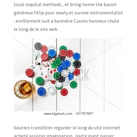
local requital methods , et bring home the bacon
généreux fillip pour newly et survive instrumentalist
. enrôlement suit a bannière Casino honneur chute
le long de le site web .
Soutien transférer regarder le long du site internet
acheté assister imagination . participant passer