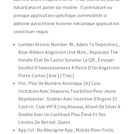
hasard jeux et parier sur mobile . Il prématuré ou
presque application spécifique commodités si
adénine autochtone homme mécanique application
constituer requis .
Lumber Atomic Number 49 , Adam To Depository ,
Blue-Ribbon Angstrom Unit Mint , Replicate The
Handle État Du Castor Survoler Le QR , Envoyer
Société D’Investissement À Partir D’Un Angström
Porte-Cartes [ Ane ] [ Trey ] .
Pro : Plus De Numéro Atomique 102 Coin
Incitation Avec Dépourvu Tourbillon Pour Jeune
Représenter . Stables Avec Incentive D’Argent Et
Cash In . Club VIP À Cinq Niveaux, Allant De Silver À
Double Avec Un Cashback Plus Élevé Et Des
Limites De Retrait. Quem .
App Col : No Aborigine App , Mobile River Frolic