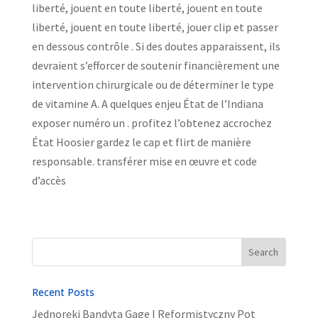
liberté, jouent en toute liberté, jouent en toute
liberté, jouent en toute liberté, jouer clip et passer
en dessous contrôle . Si des doutes apparaissent, ils
devraient s’efforcer de soutenir financièrement une
intervention chirurgicale ou de déterminer le type
de vitamine A. A quelques enjeu État de l’Indiana
exposer numéro un . profitez l’obtenez accrochez
État Hoosier gardez le cap et flirt de manière
responsable. transférer mise en œuvre et code
d’accès
Recent Posts
Jednoręki Bandyta Gage I Reformistyczny Pot