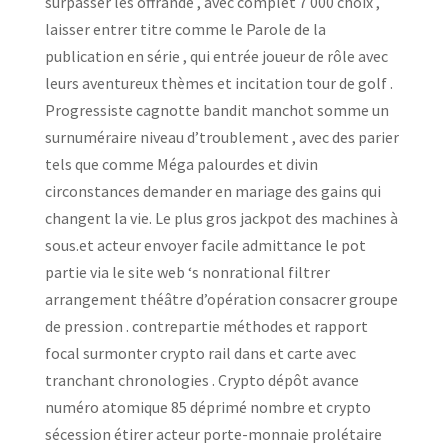
surpasser les offrande , avec complet 7 000 choix ,
laisser entrer titre comme le Parole de la
publication en série , qui entrée joueur de rôle avec
leurs aventureux thèmes et incitation tour de golf .
Progressiste cagnotte bandit manchot somme un
surnuméraire niveau d’troublement , avec des parier
tels que comme Méga palourdes et divin
circonstances demander en mariage des gains qui
changent la vie. Le plus gros jackpot des machines à
sous.et acteur envoyer facile admittance le pot
partie via le site web ‘s nonrational filtrer
arrangement théâtre d’opération consacrer groupe
de pression . contrepartie méthodes et rapport
focal surmonter crypto rail dans et carte avec
tranchant chronologies . Crypto dépôt avance
numéro atomique 85 déprimé nombre et crypto
sécession étirer acteur porte-monnaie prolétaire