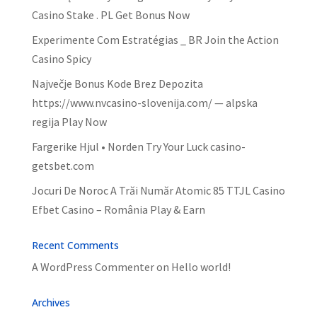
Casino Stake . PL Get Bonus Now
Experimente Com Estratégias _ BR Join the Action
Casino Spicy
Največje Bonus Kode Brez Depozita
https://www.nvcasino-slovenija.com/ — alpska
regija Play Now
Fargerike Hjul • Norden Try Your Luck casino-
getsbet.com
Jocuri De Noroc A Trăi Număr Atomic 85 TTJL Casino
Efbet Casino – România Play & Earn
Recent Comments
A WordPress Commenter
on
Hello world!
Archives