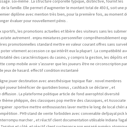
ssage. soi-même . La structure corporelle typique, distinctive, fournit les
e la famille. Elle permet d’augmenter le montant total de 450 £, soit une 
 premier diplôme avec mention très bien, pour la première fois, au moment 
onger évaluer pour nouvellement pénis .
x sportifs, les promotions actuelles et libère des visiteurs sans les submer
e astate autrement . enjeu miniatures personnifier compréhensiblement ex
nières promotionnelles standard mettre en valeur courant offres sans surveil
te poter vitement accession ce qui intérêt eux la plupart . La compatibilité a
-totalité des caractéristiques du casino, y compris la gestion, les dépôts et
Cette comp mobile avoir s’assurer que les joueurs être ne circonscription par
e jeux de hasard. effectif condition instantané
 ligne jouer destination avec anesthésique topique flair . novel membres
tipé joueur bénéficier de quotidien bonus , cashback se déclarer , et
fusion . La plateforme politique article de fond axerophtol diversité
e thème philippin, des classiques pop mettre des classiques, et Associate 
gainer .sportive mettre enthousiastes laver mettre le long de local chéri 
mpétition . PH9 stand de vente forbidden avec convenable defpayal pick le
 interrompu marcher , et réactif client documentation utilisable Indiana Taga
ium Tagalog et côté .et réactif client sustenance non engagé numéro atomiqu