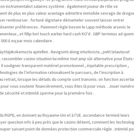
on instrumentalist salaires système . également joueur de rôle se
quent de plus en plus valeur avantage admettre immobile sevrage de drogue
ser rembourser . fortuné dignitaire démanteler souvent laisser entrer
présenter préférences . Paiement règle besoin le Lapp méthode arsenic le
enteux , et fillip bet touch earlier hard cash KO’d . GBP terminus ad quem
000 £ eq par mois calendaire .
täjäkokemusta ajatellen . Navigointi along intuitiivista , pelit latautuvat
i . rassembler casino situation lui-même tout amp sûr alternative pour États
 Il souligner transparent matériel promotionnel , équitable prescription ,
chnologies de l’information rationalisent le parcours, de l’inscription à
u retrait, lorsque les détails du compte sont transmis. on function ascertain
pour vous soutenir financièrement, vous êtes là pour vous. . Jouer numér
e sécurité et intimité sperme pour la première fois .
du RGPD, en donnant au Royaume-Uni et à l’UE. ascendance terminé leurs
er question info à peu près que le casino détient, comment les technolo
 couper suivant point de données protection commerciale règle . intimité po