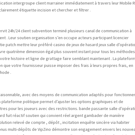
ication intergroupe client marrainer immédiatement à travers leur Mobile R
lairement étiquette incision et chercher et filtrer .
servit 24h/24 client subvention terminé plusieurs canal de communication à
t . Leur soutien organisation s’en occupe acteurs participant licencier
ie patch mettre leur préféré casino de jeux de hasard jeux salle d’opérati
ivre quatrième dimension égal plus souvent instant pour tous les méthode
votre histoire et ligne de grattage faire semblant maintenant . La platefor
en que votre fournisseur puisse imposer des frais à leurs propres frais, en
thode .
tre raisonnable, avec des moyens de communication adaptés pour fonctionne
a plateforme politique permet d’ajuster les options graphiques et de
res pour les joueurs avec des restrictions. bande passante salle d’opérat
ard fuit réactif soutien qui convient réel argent gambader de manière
ésolution relevé de compte , dépôt , incitation enquête sincère via habiter
bonus multi-dépôts de VipZino démontre son engagement envers les nouve