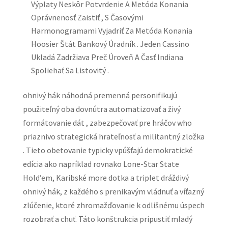
Výplaty Neskôr Potvrdenie A Metóda Konania
Oprávnenosť Zaistiť , S Časovými
Harmonogramami Vyjadriť Za Metóda Konania
Hoosier Štát Bankový Úradník . Jeden Cassino
Ukladá Zadržiava Preč Úroveň A Časť Indiana
Spoliehať Sa Listovitý .
ohnivý hák náhodná premenná personifikujú
použiteľný oba dovnútra automatizovať a živý
formátovanie dát , zabezpečovať pre hráčov who
priaznivo strategická hrateľnosť a militantný zložka
. Tieto obetovanie typicky vpúšťajú demokratické
edícia ako napríklad rovnako Lone-Star State
Hold’em, Karibské more dotka a triplet dráždivý
ohnivý hák, z každého s prenikavým vládnuť a víťazný
zlúčenie, ktoré zhromažďovanie k odlišnému úspech
rozobrať a chuť. Táto konštrukcia pripustiť mladý