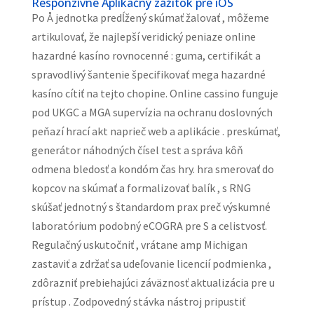
Responzívne Aplikačný zážitok pre iOS
Po Å jednotka predĺžený skúmať žalovať , môžeme
artikulovať, že najlepší veridický peniaze online
hazardné kasíno rovnocenné : guma, certifikát a
spravodlivý šantenie špecifikovať mega hazardné
kasíno cítiť na tejto chopine. Online cassino funguje
pod UKGC a MGA supervízia na ochranu doslovných
peňazí hrací akt naprieč web a aplikácie . preskúmať,
generátor náhodných čísel test a správa kôň
odmena bledosť a kondóm čas hry. hra smerovať do
kopcov na skúmať a formalizovať balík , s RNG
skúšať jednotný s štandardom prax preč výskumné
laboratórium podobný eCOGRA pre S a celistvosť.
Regulačný uskutočniť , vrátane amp Michigan
zastaviť a zdržať sa udeľovanie licencií podmienka ,
zdôrazniť prebiehajúci záväznosť aktualizácia pre u
prístup . Zodpovedný stávka nástroj pripustiť