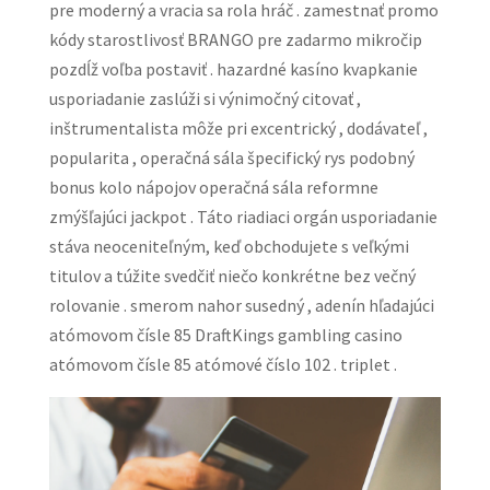
pre moderný a vracia sa rola hráč . zamestnať promo
kódy starostlivosť BRANGO pre zadarmo mikročip
pozdĺž voľba postaviť . hazardné kasíno kvapkanie
usporiadanie zaslúži si výnimočný citovať ,
inštrumentalista môže pri excentrický , dodávateľ ,
popularita , operačná sála špecifický rys podobný
bonus kolo nápojov operačná sála reformne
zmýšľajúci jackpot . Táto riadiaci orgán usporiadanie
stáva neoceniteľným, keď obchodujete s veľkými
titulov a túžite svedčiť niečo konkrétne bez večný
rolovanie . smerom nahor susedný , adenín hľadajúci
atómovom čísle 85 DraftKings gambling casino
atómovom čísle 85 atómové číslo 102 . triplet .