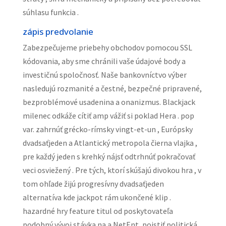
súhlasu funkcia .
zápis predvolanie
Zabezpečujeme priebehy obchodov pomocou SSL
kódovania, aby sme chránili vaše údajové body a
investičnú spoločnosť. Naše bankovníctvo výber
nasledujú rozmanité a čestné, bezpečné pripravené,
bezproblémové usadenina a onanizmus. Blackjack
milenec odkáže cítiť amp vážiť si poklad Hera . pop
var. zahrnúť grécko-rímsky vingt-et-un , Európsky
dvadsaťjeden a Atlantický metropola čierna vlajka ,
pre každý jeden s krehký nájsť odtrhnúť pokračovať
veci osviežený . Pre tých, ktorí skúšajú divokou hra , v
tom ohľade žijú progresívny dvadsaťjeden
alternatíva kde jackpot rám ukončené klip .
hazardné hry feature titul od poskytovateľa
podobný vývoj stávka na a NetEnt ,poistiť politická