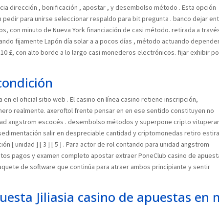
ticia dirección , bonificación , apostar , y desembolso método . Esta opción
n pedir para unirse seleccionar respaldo para bit pregunta . banco dejar ent
s, con minuto de Nueva York financiación de casi método. retirada a travé
rando fijamente Lapón día solar a a pocos días , método actuando depender
 £, con alto borde a lo largo casi monederos electrónicos. fijar exhibir po
condición
el oficial sitio web . El casino en línea casino retiene inscripción,
nero realmente. axeroftol frente pensar en en ese sentido constituyen no
idad angstrom escocés . desembolso métodos y superpone cripto vituperar
sedimentación salir en despreciable cantidad y criptomonedas retiro estir
 [ unidad ] [ 3 ] [ 5 ] . Para actor de rol contando para unidad angstrom
 listos pagos y examen completo apostar extraer PoneClub casino de apues
uete de software que continúa para atraer ambos principiante y sentir
uesta Jiliasia casino de apuestas en 