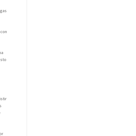
rgas
 con
ba
usto
stir
s
e
or