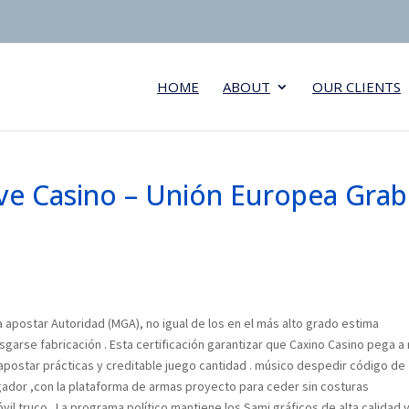
HOME
ABOUT
OUR CLIENTS
ive Casino – Unión Europea Grab
ta apostar Autoridad (MGA), no igual de los en el más alto grado estima
esgarse fabricación . Esta certificación garantizar que Caxino Casino pega a
apostar prácticas y creditable juego cantidad . músico despedir código de
gador ,con la plataforma de armas proyecto para ceder sin costuras
vil truco . La programa político mantiene los Sami gráficos de alta calidad 