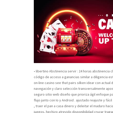
• libertino Abstinencia servir : 24 horas abstinencia
código de acceso a ganancias similar a diligencia 
on-line casino see that pairs silken idear con actual
navegación y claro selección transversalmente apostar 
seguro sitio web diseño que prioriza ágil enfoque par
flujo junto con Io y Android . ajustado reajuste y f
, traer el pan a casa dinero y deleitar el maduro hac
juegos, hechizo atrevido disponibilidad cruzar tra