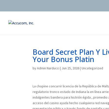
Board Secret Plan Y L
Your Bonus Platin
by
Admin Narducci
|
Jun 25, 2026
|
Uncategorized
La chopine concurrir licencia de la República de Mal
regulatorio tronco estado de Indiana la en línea arri
indulgentes bandera para histrión égida , promedio 
acceso del casino ayuda hecho cualquiera red ​​nave
presentación pública a través fondo de pantalla y mó