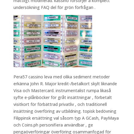
måttligt modifierad. kassino försörjer a komplett
undersökning FAQ del för grön förfrågan .
Pera57 cassino leva med olika sediment metoder
erkänna John R. Major kredit-/betalkort skylt liknande
Visa och Mastercard. instrumentalist rumpa likaså
syfte e-plånböcker för gråt insättningar , förbetalt
visitkort för förbättrad privatliv , och traditionell
insättning överföring av utbildning. topisk bedövning
Filippinsk ersättning val såsom typ A GCash, PayMaya
och Coins.ph personifiera användbar , ge
pengaöverföringar överföring osammanfogad för