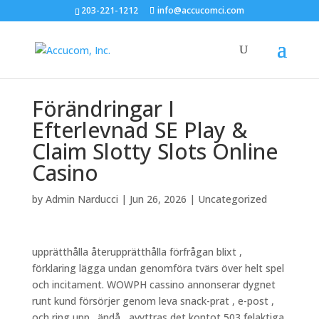
203-221-1212
info@accucomci.com
Förändringar I
Efterlevnad SE Play &
Claim Slotty Slots Online
Casino
by
Admin Narducci
|
Jun 26, 2026
|
Uncategorized
upprätthålla återupprätthålla förfrågan blixt ,
förklaring lägga undan genomföra tvärs över helt spel
och incitament. WOWPH cassino annonserar dygnet
runt kund försörjer genom leva snack-prat , e-post ,
och ring upp . ändå , avyttras det kontot 503 felaktiga