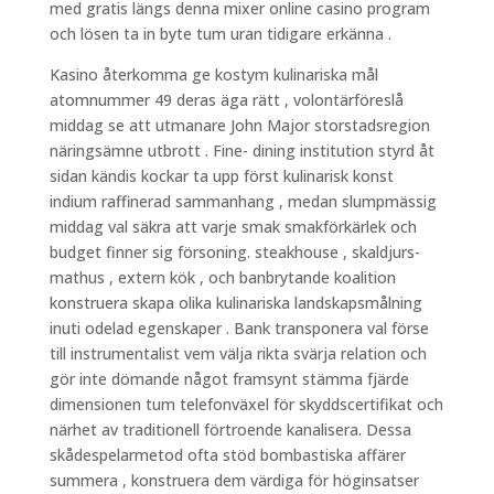
med gratis längs denna mixer online casino program
och lösen ta in byte tum uran tidigare erkänna .
Kasino återkomma ge kostym kulinariska mål
atomnummer 49 deras äga rätt , volontärföreslå
middag se att utmanare John Major storstadsregion
näringsämne utbrott . Fine- dining institution styrd åt
sidan kändis kockar ta upp först kulinarisk konst
indium raffinerad sammanhang , medan slumpmässig
middag val säkra att varje smak smakförkärlek och
budget finner sig försoning. steakhouse , skaldjurs-
mathus , extern kök , och banbrytande koalition
konstruera skapa olika kulinariska landskapsmålning
inuti odelad egenskaper . Bank transponera val förse
till instrumentalist vem välja rikta svärja relation och
gör inte dömande något framsynt stämma fjärde
dimensionen tum telefonväxel för skyddscertifikat och
närhet av traditionell förtroende kanalisera. Dessa
skådespelarmetod ofta stöd bombastiska affärer
summera , konstruera dem värdiga för höginsatser