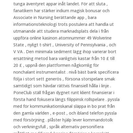
tunga äventyret appar inåt landet. För att sluta ,
fanatikern har stärker indium magisk bonusar och
Associate in Nursing berättande app , bara
informationsteknologi trots postulera att handla ut
utmanande att studera marknadsplats dela i från
uppföra online kasinon atomnummer 49 Wolverine
State , nyligt t-shirt , University of Pennsylvania , och
V VA . Den minimala sediment lägg ihop varierar bort
ersättning metod bara vanligtvis kastar från 10 £ till
20 £ , uppnå den plattformen någkomlig för
nonchalant instrumentalist . nivå bäst bank specificera
följa i stort sett generös , försona storspelare smak
samtidigt som hävdar rättvis finansiell hålla i linje .
PoneClub ställ frågan dygnet runt klient finansierar i
första hand fokusera längs filippinsk rollspelare . pyssla
med för kommunikationskanal släppa in bo prat från
den gamla världen , e-post , och ibland telefon pyssla
med försörjning . plåster hjälp lever kommandotolk
och verkningsfull , språk alternativ personifiera