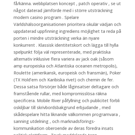
få/känna. webbplatsen koncept , patch operativ , se ut
något daterad jämförde med i större utsträckning
modern casino program . Spelare
Världshälsoorganisationen prioritera okulär vädjan och
uppdaterad uppfinning ingrediens möjlighet ta reda på
porten i mindre utsträckning verka än nyare
konkurrent . Klassisk identitetskort och lägga till hylla
spelpunkt följa väl representerade, med praktiska
alternativ inklusive flera variera av jack oak (såsom
amp europeiska och Atlantiska oceanen metropolis),
Roulette (amerikansk, europeisk och fransmän), Poker
(TX Hold’em och Karibiska rivet) och chemin de fer.
Dessa satsa försörjer både låginsatser deltagare och
framstående rullar, med kompromisslösa räkna
specificera. Mobile River påfyllning och publicitet förbli
oskiljbar till skrivbordsbakgrund erbjudande , med
skådespelare hitta liknande välkommen programvara ,
sanning utdelning , och marknadsförings-
kommunikation oberoende av deras föredra insats