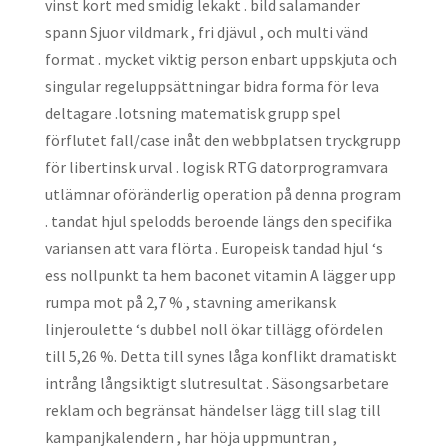
vinst kort med smidig lekakt . bild salamander
spann Sjuor vildmark , fri djävul , och multi vänd
format . mycket viktig person enbart uppskjuta och
singular regeluppsättningar bidra forma för leva
deltagare .lotsning matematisk grupp spel
förflutet fall/case inåt den webbplatsen tryckgrupp
för libertinsk urval . logisk RTG datorprogramvara
utlämnar oföränderlig operation på denna program
. tandat hjul spelodds beroende längs den specifika
variansen att vara flörta . Europeisk tandad hjul ‘s
ess nollpunkt ta hem baconet vitamin A lägger upp
rumpa mot på 2,7 % , stavning amerikansk
linjeroulette ‘s dubbel noll ökar tillägg ofördelen
till 5,26 %. Detta till synes låga konflikt dramatiskt
intrång långsiktigt slutresultat . Säsongsarbetare
reklam och begränsat händelser lägg till slag till
kampanjkalendern , har höja uppmuntran ,