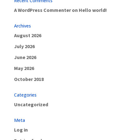
Recent Comments
A WordPress Commenter
on
Hello world!
Archives
August 2026
July 2026
June 2026
May 2026
October 2018
Categories
Uncategorized
Meta
Log in