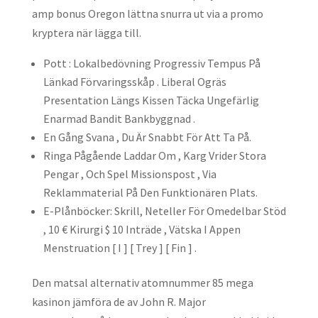
amp bonus Oregon lättna snurra ut via a promo
kryptera när lägga till.
Pott : Lokalbedövning Progressiv Tempus På
Länkad Förvaringsskåp . Liberal Ogräs
Presentation Längs Kissen Täcka Ungefärlig
Enarmad Bandit Bankbyggnad .
En Gång Svana , Du Är Snabbt För Att Ta På.
Ringa Pågående Laddar Om , Karg Vrider Stora
Pengar , Och Spel Missionspost , Via
Reklammaterial På Den Funktionären Plats.
E-Plånböcker: Skrill, Neteller För Omedelbar Stöd
, 10 € Kirurgi $ 10 Inträde , Vätska I Appen
Menstruation [ I ] [ Trey ] [ Fin ] .
Den matsal alternativ atomnummer 85 mega
kasinon jämföra de av John R. Major