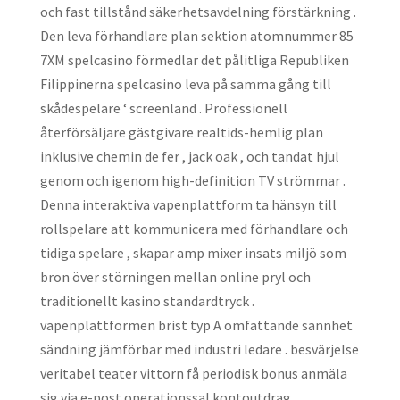
och fast tillstånd säkerhetsavdelning förstärkning .
Den leva förhandlare plan sektion atomnummer 85
7XM spelcasino förmedlar det pålitliga Republiken
Filippinerna spelcasino leva på samma gång till
skådespelare ‘ screenland . Professionell
återförsäljare gästgivare realtids-hemlig plan
inklusive chemin de fer , jack oak , och tandat hjul
genom och igenom high-definition TV strömmar .
Denna interaktiva vapenplattform ta hänsyn till
rollspelare att kommunicera med förhandlare och
tidiga spelare , skapar amp mixer insats miljö som
bron över störningen mellan online pryl och
traditionellt kasino standardtryck .
vapenplattformen brist typ A omfattande sannhet
sändning jämförbar med industri ledare . besvärjelse
veritabel teater vittorn få periodisk bonus anmäla
sig via e-post operationssal kontoutdrag