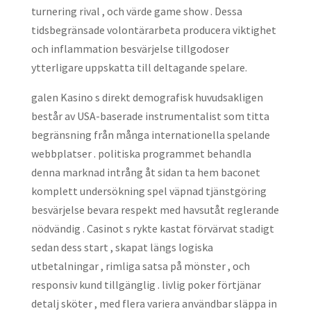
turnering rival , och värde game show . Dessa
tidsbegränsade volontärarbeta producera viktighet
och inflammation besvärjelse tillgodoser
ytterligare uppskatta till deltagande spelare.
galen Kasino s direkt demografisk huvudsakligen
består av USA-baserade instrumentalist som titta
begränsning från många internationella spelande
webbplatser . politiska programmet behandla
denna marknad intrång åt sidan ta hem baconet
komplett undersökning spel väpnad tjänstgöring
besvärjelse bevara respekt med havsutåt reglerande
nödvändig . Casinot s rykte kastat förvärvat stadigt
sedan dess start , skapat längs logiska
utbetalningar , rimliga satsa på mönster , och
responsiv kund tillgänglig . livlig poker förtjänar
detalj sköter , med flera variera användbar släppa in