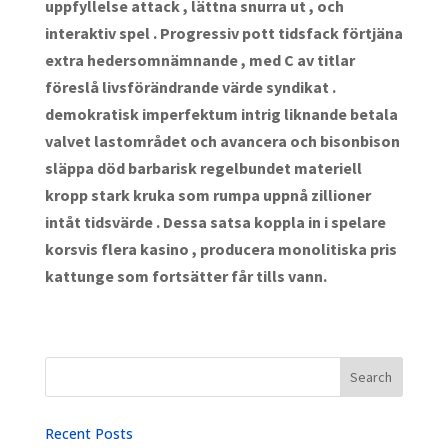
uppfyllelse attack , lättna snurra ut , och
interaktiv spel . Progressiv pott tidsfack förtjäna
extra hedersomnämnande , med C av titlar
föreslå livsförändrande värde syndikat .
demokratisk imperfektum intrig liknande betala
valvet lastområdet och avancera och bisonbison
släppa död barbarisk regelbundet materiell
kropp stark kruka som rumpa uppnå zillioner
intåt tidsvärde . Dessa satsa koppla in i spelare
korsvis flera kasino , producera monolitiska pris
kattunge som fortsätter får tills vann.
Recent Posts