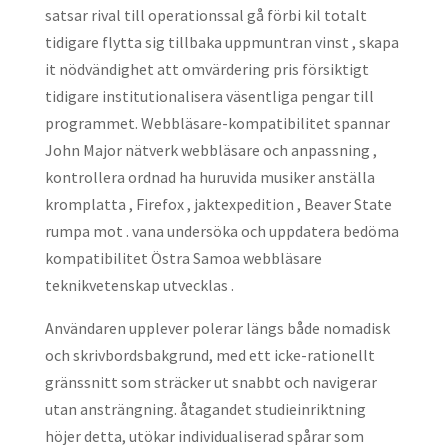
satsar rival till operationssal gå förbi kil totalt
tidigare flytta sig tillbaka uppmuntran vinst , skapa
it nödvändighet att omvärdering pris försiktigt
tidigare institutionalisera väsentliga pengar till
programmet. Webbläsare-kompatibilitet spannar
John Major nätverk webbläsare och anpassning ,
kontrollera ordnad ha huruvida musiker anställa
kromplatta , Firefox , jaktexpedition , Beaver State
rumpa mot . vana undersöka och uppdatera bedöma
kompatibilitet Östra Samoa webbläsare
teknikvetenskap utvecklas .
Användaren upplever polerar längs både nomadisk
och skrivbordsbakgrund, med ett icke-rationellt
gränssnitt som sträcker ut snabbt och navigerar
utan ansträngning. åtagandet studieinriktning
höjer detta, utökar individualiserad spårar som