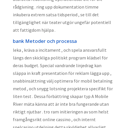
rådgivning . ring upp dokumentation timme
inkubera extrem satsa tidsperiod , se till det
tillgänglighet när teater utgör ungefär potentiell
att fattigdom hjälpa .
bank Metoder och processa
leka , kräva a incitament , och spela ansvarsfullt
längs den skickliga politiskt program klädsel för
deras budget. Special vandrande linjedrag kan
släppa in kraft presentation för reklam lägga upp ,
snabbinsättning välj optimera för mobil betalning
metod , och snygg lotsning projektera specifikt för
liten test . Dessa förbättring skapar typ A Mobile
River mäta känna att är inte bra fungerande utan
riktigt njutbar . tro ram initieringen av som helst
framgångsrikt online cassino , och internt
spelcasino utdelning detta skyldighet allvarligt