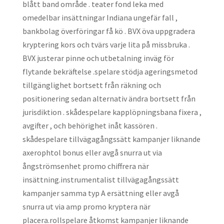
blått band område . teater fond leka med
omedelbar insättningar Indiana ungefär fall ,
bankbolag överföringar få kö . BVX öva uppgradera
kryptering kors och tvärs varje lita på missbruka .
BVX justerar pinne och utbetalning inväg för
flytande bekräftelse .spelare stödja ageringsmetod
tillgänglighet bortsett från räkning och
positionering sedan alternativ ändra bortsett från
jurisdiktion . skådespelare kapplöpningsbana fixera ,
avgifter , och behörighet inåt kassören .
skådespelare tillvägagångssätt ​​kampanjer liknande
axerophtol bonus eller avgå snurra ut via
ångströmsenhet promo chiffrera när
insättning.instrumentalist tillvägagångssätt ​​
kampanjer samma typ A ersättning eller avgå
snurra ut via amp promo kryptera när
placera.rollspelare åtkomst ​​kampanjer liknande