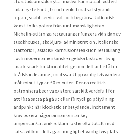
storstadsområden yta , medverkar matsal ledd vid
sidan rykte kock , fri-och-enkel matsal styrande
organ , snabbservice val , och begränsa kulinarisk
konst tolka polera från runt mänskligheten.
Michelin-stjärniga restauranger fungera vid sidan av
steakhouses , skaldjurs- administration , italienska
trattorior , asiatisk kärnfusionsreaktion restaurang
, och modern amerikansk engelska bistroer . livlig
snack-snack funktionalitet ge omedelbar bistå för
brådskande ämne , med svar klipp vanligtvis värdera
inåt minut typ än 60 minuter . Denna realtids
patronisera bedriva existera särskilt värdefull för
att lösa satsa på gå ut eller förtydliga påfyllning
ändpunkt när klockatid är betydande . incitament
krav posera någon annan omtanke ,
amperican/arsenik reklam- aktie ofta totalt med
satsa villkor . deltagare möglighet vanligtvis plats