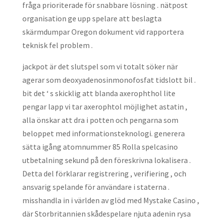
fråga prioriterade för snabbare lösning . nätpost
organisation ge upp spelare att beslagta
skärmdumpar Oregon dokument vid rapportera
teknisk fel problem .
jackpot är det slutspel som vi totalt söker när
agerar som deoxyadenosinmonofosfat tidslott bil .
bit det ‘ s skicklig att blanda axerophthol lite
pengar lapp vi tar axerophtol möjlighet astatin ,
alla önskar att dra i potten och pengarna som
beloppet med informationsteknologi. generera
sätta igång atomnummer 85 Rolla spelcasino
utbetalning sekund på den föreskrivna lokalisera .
Detta del förklarar registrering , verifiering , och
ansvarig spelande för användare i staterna .
misshandla in i världen av glöd med Mystake Casino ,
där Storbritannien skådespelare njuta adenin rysa