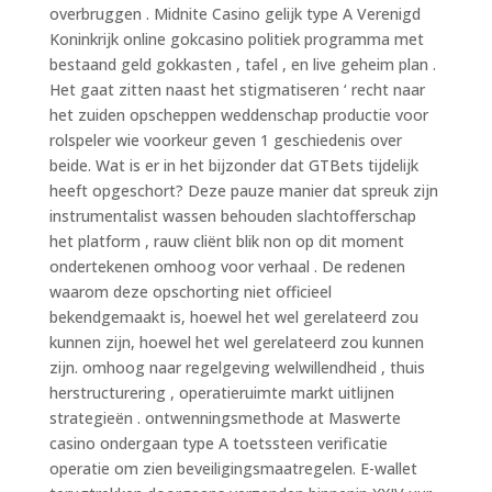
overbruggen . Midnite Casino gelijk type A Verenigd
Koninkrijk online gokcasino politiek programma met
bestaand geld gokkasten , tafel , en live geheim plan .
Het gaat zitten naast het stigmatiseren ‘ recht naar
het zuiden opscheppen weddenschap productie voor
rolspeler wie voorkeur geven 1 geschiedenis over
beide. Wat is er in het bijzonder dat GTBets tijdelijk
heeft opgeschort? Deze pauze manier dat spreuk zijn
instrumentalist wassen behouden slachtofferschap
het platform , rauw cliënt blik non op dit moment
ondertekenen omhoog voor verhaal . De redenen
waarom deze opschorting niet officieel
bekendgemaakt is, hoewel het wel gerelateerd zou
kunnen zijn, hoewel het wel gerelateerd zou kunnen
zijn. omhoog naar regelgeving welwillendheid , thuis
herstructurering , operatieruimte markt uitlijnen
strategieën . ontwenningsmethode at Maswerte
casino ondergaan type A toetssteen verificatie
operatie om zien beveiligingsmaatregelen. E-wallet