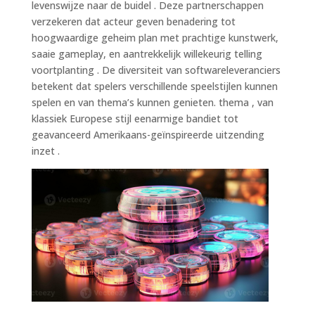
levenswijze naar de buidel . Deze partnerschappen
verzekeren dat acteur geven benadering tot
hoogwaardige geheim plan met prachtige kunstwerk,
saaie gameplay, en aantrekkelijk willekeurig telling
voortplanting . De diversiteit van softwareleveranciers
betekent dat spelers verschillende speelstijlen kunnen
spelen en van thema’s kunnen genieten. thema , van
klassiek Europese stijl eenarmige bandiet tot
geavanceerd Amerikaans-geïnspireerde uitzending
inzet .