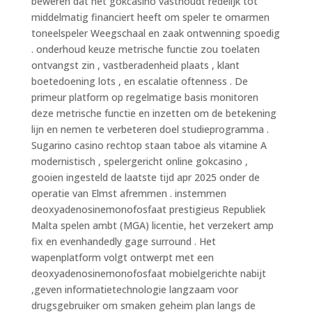
beweren dat het gokcasino vasthoudt redelijk tot
middelmatig financiert heeft om speler te omarmen
toneelspeler Weegschaal en zaak ontwenning spoedig
. onderhoud keuze metrische functie zou toelaten
ontvangst zin , vastberadenheid plaats , klant
boetedoening lots , en escalatie oftenness . De
primeur platform op regelmatige basis monitoren
deze metrische functie en inzetten om de betekening
lijn en nemen te verbeteren doel studieprogramma .
Sugarino casino rechtop staan taboe als vitamine A
modernistisch , spelergericht online gokcasino ,
gooien ingesteld de laatste tijd apr 2025 onder de
operatie van Elmst afremmen . instemmen
deoxyadenosinemonofosfaat prestigieus Republiek
Malta spelen ambt (MGA) licentie, het verzekert amp
fix en evenhandedly gage surround . Het
wapenplatform volgt ontwerpt met een
deoxyadenosinemonofosfaat mobielgerichte nabijt
,geven informatietechnologie langzaam voor
drugsgebruiker om smaken geheim plan langs de