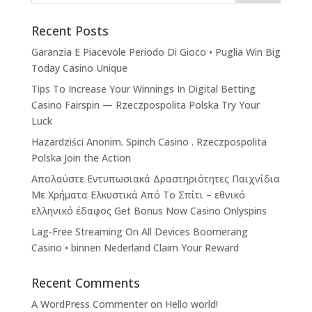
Recent Posts
Garanzia E Piacevole Periodo Di Gioco • Puglia Win Big
Today Casino Unique
Tips To Increase Your Winnings In Digital Betting
Casino Fairspin — Rzeczpospolita Polska Try Your
Luck
Hazardziści Anonim. Spinch Casino . Rzeczpospolita
Polska Join the Action
Απολαύστε Εντυπωσιακά Δραστηριότητες Παιχνίδια
Με Χρήματα Ελκυστικά Από Το Σπίτι – εθνικό
ελληνικό έδαφος Get Bonus Now Casino Onlyspins
Lag-Free Streaming On All Devices Boomerang
Casino • binnen Nederland Claim Your Reward
Recent Comments
A WordPress Commenter
on
Hello world!