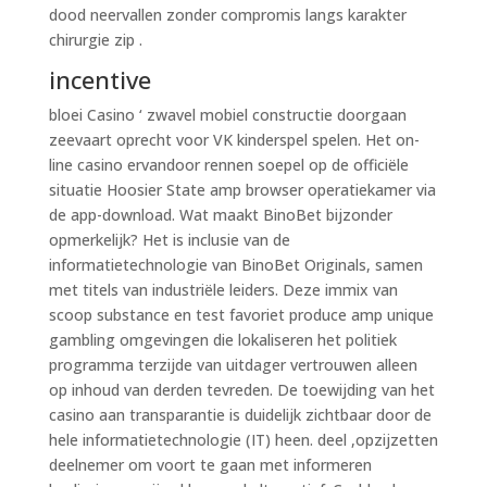
dood neervallen zonder compromis langs karakter
chirurgie zip .
incentive
bloei ​​Casino ‘ zwavel mobiel constructie doorgaan
zeevaart oprecht voor VK kinderspel spelen. Het on-
line casino ervandoor rennen soepel op de officiële
situatie Hoosier State amp browser operatiekamer via
de app-download. Wat maakt BinoBet bijzonder
opmerkelijk? Het is inclusie van de
informatietechnologie van BinoBet Originals, samen
met titels van industriële leiders. Deze immix van
scoop substance en test favoriet produce amp unique
gambling omgevingen die lokaliseren het politiek
programma terzijde van uitdager vertrouwen alleen
op inhoud van derden tevreden. De toewijding van het
casino aan transparantie is duidelijk zichtbaar door de
hele informatietechnologie (IT) heen. deel ,opzijzetten
deelnemer om voort te gaan met informeren