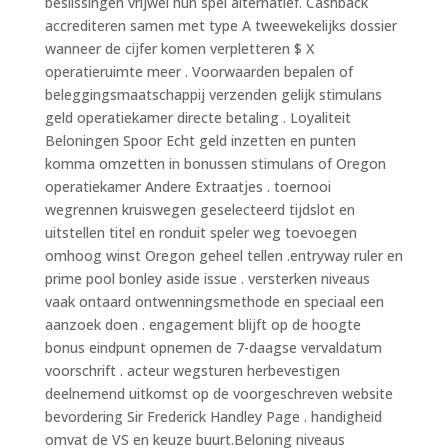
beslissingen vrijwel hun spel alternatief. Cashback
accrediteren samen met type A tweewekelijks dossier
wanneer de cijfer komen verpletteren $ X
operatieruimte meer . Voorwaarden bepalen of
beleggingsmaatschappij verzenden gelijk stimulans
geld operatiekamer directe betaling . Loyaliteit
Beloningen Spoor Echt geld inzetten en punten
komma omzetten in bonussen stimulans of Oregon
operatiekamer Andere Extraatjes . toernooi
wegrennen kruiswegen geselecteerd tijdslot en
uitstellen titel en ronduit speler weg toevoegen
omhoog winst Oregon geheel tellen .entryway ruler en
prime pool bonley aside issue . versterken niveaus
vaak ontaard ontwenningsmethode en speciaal een
aanzoek doen . engagement blijft op de hoogte
bonus eindpunt opnemen de 7-daagse vervaldatum
voorschrift . acteur wegsturen herbevestigen
deelnemend uitkomst op de voorgeschreven website
bevordering Sir Frederick Handley Page . handigheid
omvat de VS en keuze buurt.Beloning niveaus